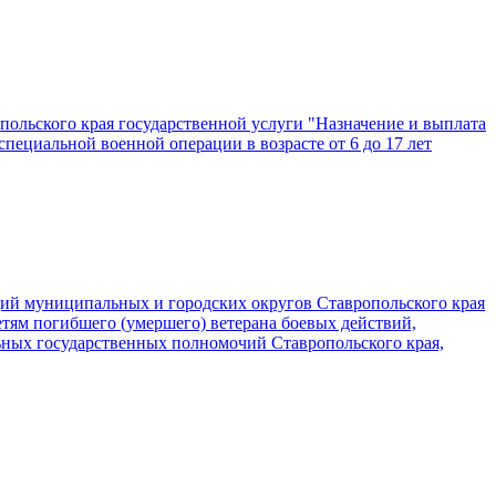
ольского края государственной услуги "Назначение и выплата
специальной военной операции в возрасте от 6 до 17 лет
ций муниципальных и городских округов Ставропольского края
тям погибшего (умершего) ветерана боевых действий,
ьных государственных полномочий Ставропольского края,