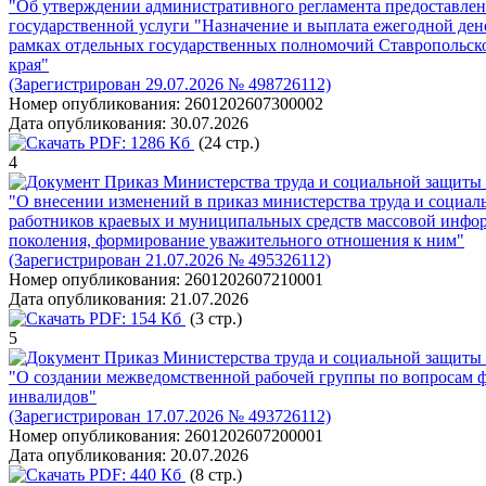
"Об утверждении административного регламента предоставлен
государственной услуги "Назначение и выплата ежегодной де
рамках отдельных государственных полномочий Ставропольско
края"
(Зарегистрирован 29.07.2026 № 498726112)
Номер опубликования:
2601202607300002
Дата опубликования:
30.07.2026
PDF:
1286 Кб
(24 стр.)
4
Приказ Министерства труда и социальной защиты 
"О внесении изменений в приказ министерства труда и социаль
работников краевых и муниципальных средств массовой инфор
поколения, формирование уважительного отношения к ним"
(Зарегистрирован 21.07.2026 № 495326112)
Номер опубликования:
2601202607210001
Дата опубликования:
21.07.2026
PDF:
154 Кб
(3 стр.)
5
Приказ Министерства труда и социальной защиты 
"О создании межведомственной рабочей группы по вопросам ф
инвалидов"
(Зарегистрирован 17.07.2026 № 493726112)
Номер опубликования:
2601202607200001
Дата опубликования:
20.07.2026
PDF:
440 Кб
(8 стр.)