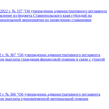
 2022 г. № 337 "Об утверждении административного регламента
авление из бюджета Ставропольского края субсидий на
с реализацией мероприятия по проведению стажировки
22 г. № 367 "Об утверждении административного регламента
ние выплаты гражданам финансовой помощи в связи с утратой
22 г. № 366 "Об утверждении административного регламента
чение выплаты единовременной материальной помощи