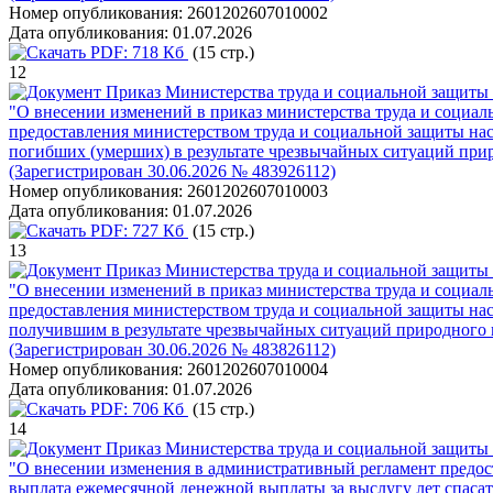
Номер опубликования:
2601202607010002
Дата опубликования:
01.07.2026
PDF:
718 Кб
(15 стр.)
12
Приказ Министерства труда и социальной защиты 
"О внесении изменений в приказ министерства труда и социал
предоставления министерством труда и социальной защиты нас
погибших (умерших) в результате чрезвычайных ситуаций прир
(Зарегистрирован 30.06.2026 № 483926112)
Номер опубликования:
2601202607010003
Дата опубликования:
01.07.2026
PDF:
727 Кб
(15 стр.)
13
Приказ Министерства труда и социальной защиты 
"О внесении изменений в приказ министерства труда и социал
предоставления министерством труда и социальной защиты на
получившим в результате чрезвычайных ситуаций природного и
(Зарегистрирован 30.06.2026 № 483826112)
Номер опубликования:
2601202607010004
Дата опубликования:
01.07.2026
PDF:
706 Кб
(15 стр.)
14
Приказ Министерства труда и социальной защиты 
"О внесении изменения в административный регламент предост
выплата ежемесячной денежной выплаты за выслугу лет спаса