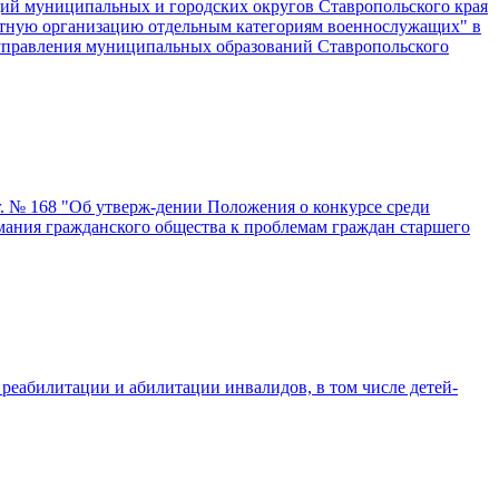
ций муниципальных и городских округов Ставропольского края
ортную организацию отдельным категориям военнослужащих" в
оуправления муниципальных образований Ставропольского
г. № 168 "Об утверж-дении Положения о конкурсе среди
ания гражданского общества к проблемам граждан старшего
еабилитации и абилитации инвалидов, в том числе детей-