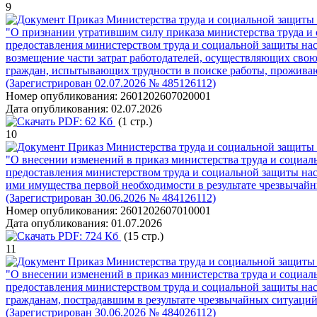
9
Приказ Министерства труда и социальной защиты 
"О признании утратившим силу приказа министерства труда и 
предоставления министерством труда и социальной защиты нас
возмещение части затрат работодателей, осуществляющих свою
граждан, испытывающих трудности в поиске работы, прожива
(Зарегистрирован 02.07.2026 № 485126112)
Номер опубликования:
2601202607020001
Дата опубликования:
02.07.2026
PDF:
62 Кб
(1 стр.)
10
Приказ Министерства труда и социальной защиты 
"О внесении изменений в приказ министерства труда и социал
предоставления министерством труда и социальной защиты нас
ими имущества первой необходимости в результате чрезвычайн
(Зарегистрирован 30.06.2026 № 484126112)
Номер опубликования:
2601202607010001
Дата опубликования:
01.07.2026
PDF:
724 Кб
(15 стр.)
11
Приказ Министерства труда и социальной защиты 
"О внесении изменений в приказ министерства труда и социал
предоставления министерством труда и социальной защиты на
гражданам, пострадавшим в результате чрезвычайных ситуаций
(Зарегистрирован 30.06.2026 № 484026112)