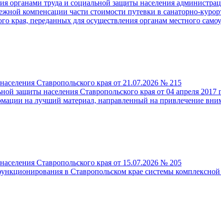
ия органами труда и социальной защиты населения администра
нежной компенсации части стоимости путевки в санаторно-кур
го края, переданных для осуществления органам местного сам
населения Ставропольского края от 21.07.2026 № 215
ной защиты населения Ставропольского края от 04 апреля 2017 
мации на лучший материал, направленный на привлечение вним
населения Ставропольского края от 15.07.2026 № 205
ункционирования в Ставропольском крае системы комплексной р