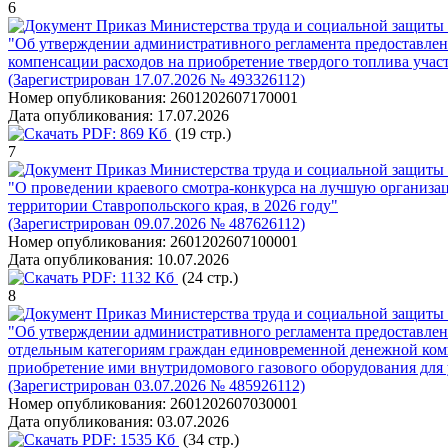
6
Приказ Министерства труда и социальной защиты 
"Об утверждении административного регламента предоставлени
компенсации расходов на приобретение твердого топлива уча
(Зарегистрирован 17.07.2026 № 493326112)
Номер опубликования:
2601202607170001
Дата опубликования:
17.07.2026
PDF:
869 Кб
(19 стр.)
7
Приказ Министерства труда и социальной защиты 
"О проведении краевого смотра-конкурса на лучшую организац
территории Ставропольского края, в 2026 году"
(Зарегистрирован 09.07.2026 № 487626112)
Номер опубликования:
2601202607100001
Дата опубликования:
10.07.2026
PDF:
1132 Кб
(24 стр.)
8
Приказ Министерства труда и социальной защиты 
"Об утверждении административного регламента предоставлени
отдельным категориям граждан единовременной денежной комп
приобретение ими внутридомового газового оборудования для
(Зарегистрирован 03.07.2026 № 485926112)
Номер опубликования:
2601202607030001
Дата опубликования:
03.07.2026
PDF:
1535 Кб
(34 стр.)