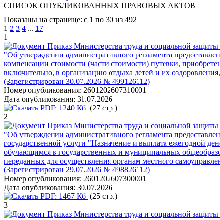
СПИСОК ОПУБЛИКОВАННЫХ ПРАВОВЫХ АКТОВ
Показаны на странице: с 1 по 30 из 492
1
2
3
4
...
17
1
Приказ Министерства труда и социальной защиты 
"Об утверждении административного регламента предоставлени
компенсации стоимости (части стоимости) путевки, приобретенн
включительно, в организацию отдыха детей и их оздоровлени
(Зарегистрирован 30.07.2026 № 499126112)
Номер опубликования:
2601202607310001
Дата опубликования:
31.07.2026
PDF:
1240 Кб
(27 стр.)
2
Приказ Министерства труда и социальной защиты 
"Об утверждении административного регламента предоставлен
государственной услуги "Назначение и выплата ежегодной де
обучающимся в государственных и муниципальных общеобразов
переданных для осуществления органам местного самоуправле
(Зарегистрирован 29.07.2026 № 498826112)
Номер опубликования:
2601202607300001
Дата опубликования:
30.07.2026
PDF:
1467 Кб
(25 стр.)
3
Приказ Министерства труда и социальной защиты 