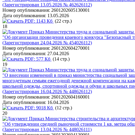
(Зарегистрирован 13.05.2026 № 462626112)
Номер опубликования:
2601202605130001
Дата опубликования:
13.05.2026
PDF:
1143 Кб
(22 стр.)
18
Приказ Министерства труда и социальной защиты 
"Об организации проведения краевого конкурса "Безопасный тр
(Зарегистрирован 24.04.2026 № 454026112)
Номер опубликования:
2601202604270001
Дата опубликования:
27.04.2026
PDF:
577 Кб
(14 стр.)
19
Приказ Министерства труда и социальной защиты 
"О внесении изменений в приказ министерства социальной защ
многодетным семьям ежегодной денежной компенсации на каждо
школьной одежды, спортивной одежды и обуви и школьных п
(Зарегистрирован 16.04.2026 № 448626112)
Номер опубликования:
2601202604160001
Дата опубликования:
16.04.2026
PDF:
9018 Кб
(12 стр.)
20
Приказ Министерства строительства и архитектуры
"Об утверждении средней рыночной стоимости 1 кв. метра общ
(Зарегистрирован 13.04.2026 № 448026111)
Номер опубликования:
2601202604130001