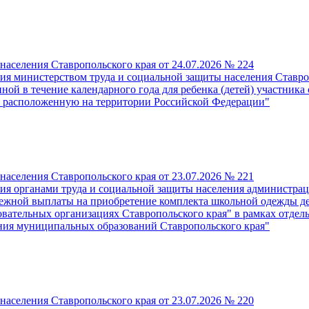
населения Ставропольского края от 24.07.2026 № 224
я министерством труда и социальной защиты населения Ставроп
ой в течение календарного года для ребенка (детей) участника 
я, расположенную на территории Российской Федерации"
населения Ставропольского края от 23.07.2026 № 221
ия органами труда и социальной защиты населения администра
нежной выплаты на приобретение комплекта школьной одежды де
ательных организациях Ставропольского края" в рамках отдел
ния муниципальных образований Ставропольского края"
населения Ставропольского края от 23.07.2026 № 220