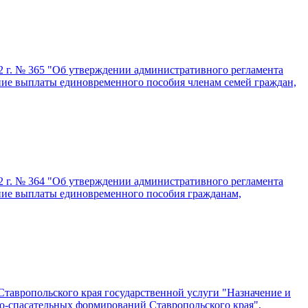
22 г. № 365 "Об утверждении административного регламента
ние выплаты единовременного пособия членам семей граждан,
22 г. № 364 "Об утверждении административного регламента
ение выплаты единовременного пособия гражданам,
тавропольского края государственной услуги "Назначение и
о-спасательных формирований Ставропольского края",