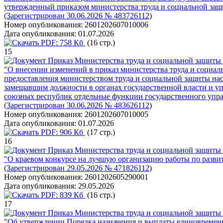
утвержденный приказом министерства труда и социальной защит
(Зарегистрирован 30.06.2026 № 483726112)
Номер опубликования:
2601202607010006
Дата опубликования:
01.07.2026
PDF:
758 Кб
(16 стр.)
15
Приказ Министерства труда и социальной защиты 
"О внесении изменений в приказ министерства труда и социал
предоставления министерством труда и социальной защиты нас
замещавшим должности в органах государственной власти и уп
союзных республик отдельные функции государственного упра
(Зарегистрирован 30.06.2026 № 483626112)
Номер опубликования:
2601202607010005
Дата опубликования:
01.07.2026
PDF:
906 Кб
(17 стр.)
16
Приказ Министерства труда и социальной защиты 
"О краевом конкурсе на лучшую организацию работы по развит
(Зарегистрирован 29.05.2026 № 471826112)
Номер опубликования:
2601202605290001
Дата опубликования:
29.05.2026
PDF:
839 Кб
(16 стр.)
17
Приказ Министерства труда и социальной защиты 
"Об утверждении Порядка назначения и выплаты единовременн