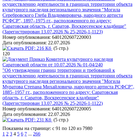
осуществлению деятельности в границах территории объекта
культурного наследия регионального значения "Могила
Серебровского Глеба Владимировича, народного артиста
РСФСР", 1897–1975 гг., расположенного по адресу:
Саратовская область, г. Саратов, Воскресенское кладбище"
(Зарегистрирован 13.07.2026 № 25-2026-1-1123)
Номер опубликования:
6401202607220003
Дата опубликования:
22.07.2026
PDF:
216 Кб
(5 стр.)
120
Приказ Комитета культурного наследия
Саратовской области от 10.07.2026 № 01-04/240
"Об утверждении границ территории и требований к
осуществлению деятельности в границах территории объекта
культурного наследия регионального значения "Могила
Муратова Степана Михайловича, народного артиста РСФСР",
1885–1957 гг., расположенного по адресу: Саратовская
область, г. Саратов, Воскресенское кладбище"
(Зарегистрирован 13.07.2026 № 25-2026-1-1122)
Номер опубликования:
6401202607220005
Дата опубликования:
22.07.2026
PDF:
231 Кб
(5 стр.)
Показаны на странице: с 91 по 120 из 7980
1
2
3
4
5
6
7
...
266