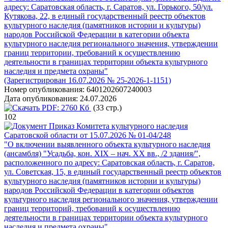
адресу: Саратовская область, г. Саратов, ул. Горького, 50/ул.
Кутякова, 22, в единый государственный реестр объектов
культурного наследия (памятников истории и культуры)
народов Российской Федерации в категории объекта
культурного наследия регионального значения, утверждении
границ территории, требований к осуществлению
деятельности в границах территории объекта культурного
наследия и предмета охраны"
(Зарегистрирован 16.07.2026 № 25-2026-1-1151)
Номер опубликования:
6401202607240003
Дата опубликования:
24.07.2026
PDF:
2760 Кб
(33 стр.)
102
Приказ Комитета культурного наследия
Саратовской области от 15.07.2026 № 01-04/248
"О включении выявленного объекта культурного наследия
(ансамбля) "Усадьба, кон. XIX – нач. ХХ вв., /2 здания/",
расположенного по адресу: Саратовская область, г. Саратов,
ул. Советская, 15, в единый государственный реестр объектов
культурного наследия (памятников истории и культуры)
народов Российской Федерации в категории объектов
культурного наследия регионального значения, утверждении
границ территорий, требований к осуществлению
деятельности в границах территории объекта культурного
наследия и предмета охраны"