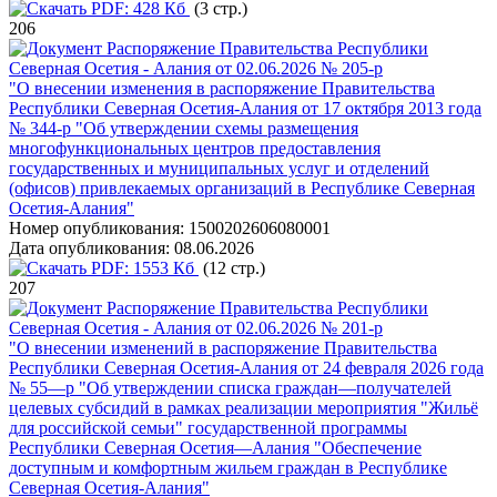
PDF:
428 Кб
(3 стр.)
206
Распоряжение Правительства Республики
Северная Осетия - Алания от 02.06.2026 № 205-р
"О внесении изменения в распоряжение Правительства
Республики Северная Осетия-Алания от 17 октября 2013 года
№ 344-р "Об утверждении схемы размещения
многофункциональных центров предоставления
государственных и муниципальных услуг и отделений
(офисов) привлекаемых организаций в Республике Северная
Осетия-Алания"
Номер опубликования:
1500202606080001
Дата опубликования:
08.06.2026
PDF:
1553 Кб
(12 стр.)
207
Распоряжение Правительства Республики
Северная Осетия - Алания от 02.06.2026 № 201-р
"О внесении изменений в распоряжение Правительства
Республики Северная Осетия-Алания от 24 февраля 2026 года
№ 55—р "Об утверждении списка граждан—получателей
целевых субсидий в рамках реализации мероприятия "Жильё
для российской семьи" государственной программы
Республики Северная Осетия—Алания "Обеспечение
доступным и комфортным жильем граждан в Республике
Северная Осетия-Алания"