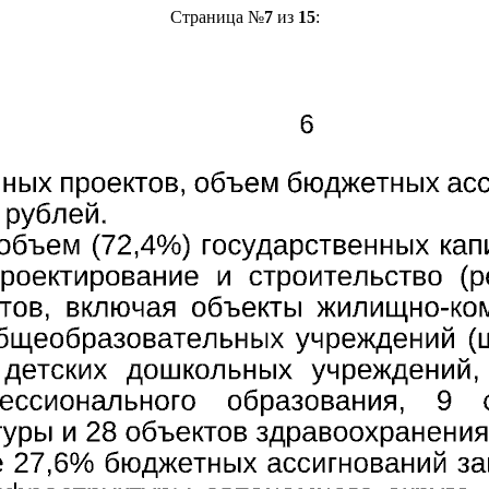
Страница №
7
из
15
: