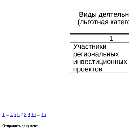
1
...
4
5
6
7
8
9
10
...
15
Отправить документ