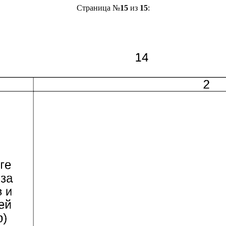
Страница №
15
из
15
: