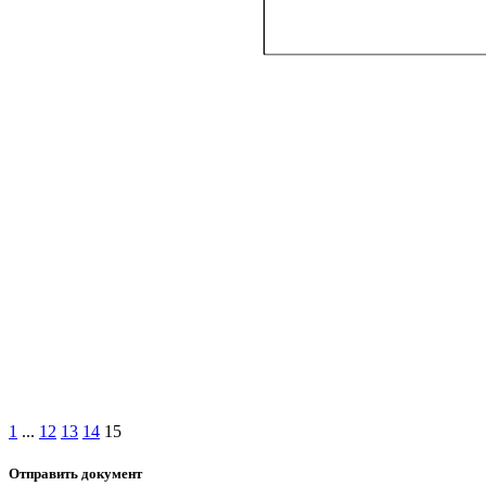
1
...
12
13
14
15
Отправить документ