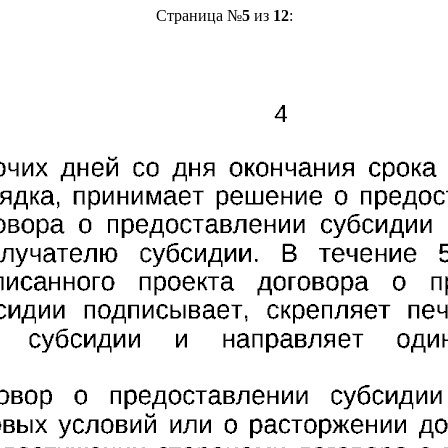
Страница №
5
из
12
: