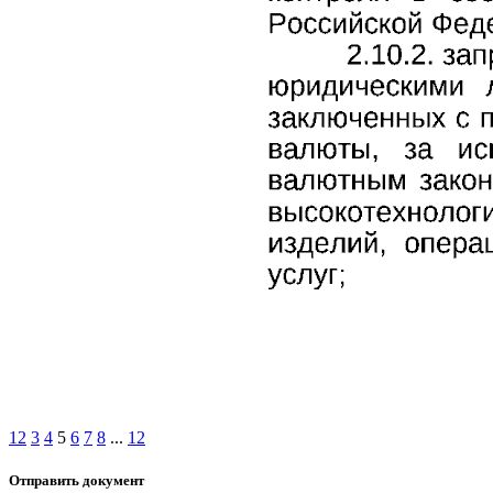
1
2
3
4
5
6
7
8
...
12
Отправить документ