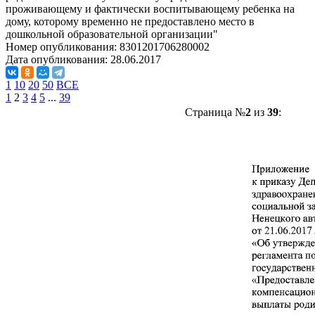
проживающему и фактически воспитывающему ребенка на
дому, которому временно не предоставлено место в
дошкольной образовательной организации"
Номер опубликования:
8301201706280002
Дата опубликования:
28.06.2017
1
10
20
50
ВСЕ
1
2
3
4
5
...
39
Страница №
2
из
39
: