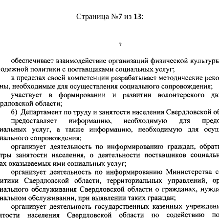
Страница №
7
из
13
: