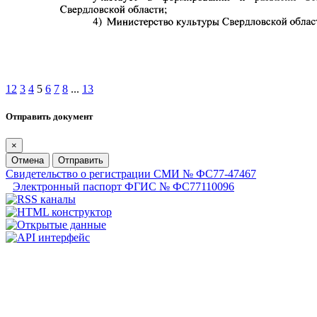
1
2
3
4
5
6
7
8
...
13
Отправить документ
×
Отмена
Отправить
Свидетельство о регистрации СМИ № ФС77-47467
Электронный паспорт ФГИС № ФС77110096