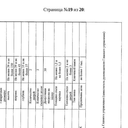
Страница №
19
из
20
: