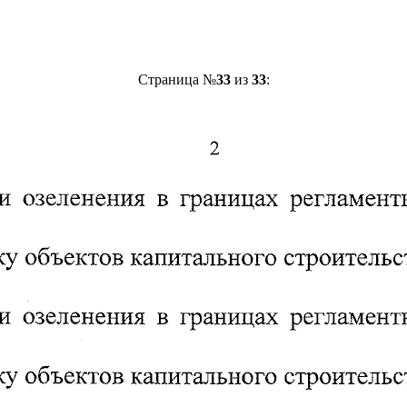
Страница №
33
из
33
: