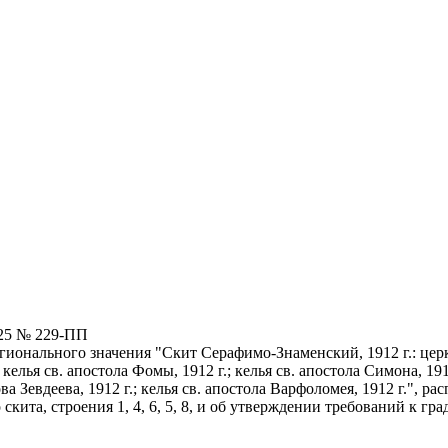
025 № 229-ПП
егионального значения "Скит Серафимо-Знаменский, 1912 г.: ц
лья св. апостола Фомы, 1912 г.; келья св. апостола Симона, 1912 
ова Зевдеева, 1912 г.; келья св. апостола Варфоломея, 1912 г.", 
скита, строения 1, 4, 6, 5, 8, и об утверждении требований к 