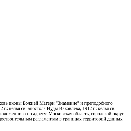
ерковь иконы Божией Матери "Знамение" и преподобного
г.; келья св. апостола Иуды Иаковлева, 1912 г.; келья св.
расположенного по адресу: Московская область, городской округ
градостроительным регламентам в границах территорий данных