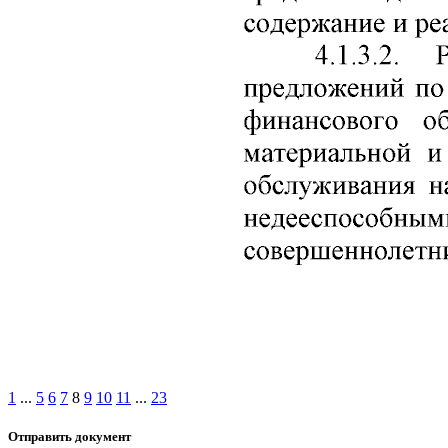
1
...
5
6
7
8
9
10
11
...
23
Отправить документ