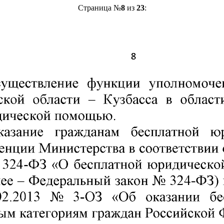
Страница №
8
из
23
: