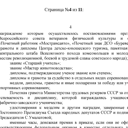
Страница №
4
из
11
: