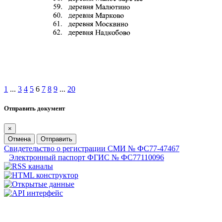
1
...
3
4
5
6
7
8
9
...
20
Отправить документ
×
Отмена
Отправить
Свидетельство о регистрации СМИ № ФС77-47467
Электронный паспорт ФГИС № ФС77110096