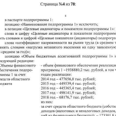
Страница №
4
из
78
: