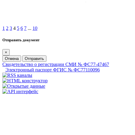
1
2
3
4
5
6
7
...
10
Отправить документ
×
Отмена
Отправить
Свидетельство о регистрации СМИ № ФС77-47467
Электронный паспорт ФГИС № ФС77110096