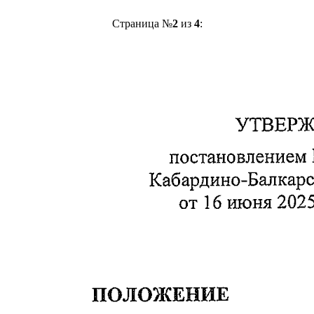
Страница №
2
из
4
: