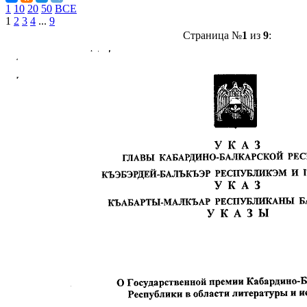
1
10
20
50
ВСЕ
1
2
3
4
...
9
Страница №
1
из
9
: