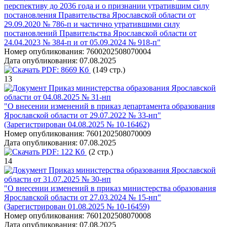
перспективу до 2036 года и о признании утратившим силу
постановления Правительства Ярославской области от
29.09.2020 № 786-п и частично утратившими силу
постановлений Правительства Ярославской области от
24.04.2023 № 384-п и от 05.09.2024 № 918-п"
Номер опубликования:
7600202508070004
Дата опубликования:
07.08.2025
PDF:
8669 Кб
(149 стр.)
13
Приказ министерства образования Ярославской
области от 04.08.2025 № 31-нп
"О внесении изменений в приказ департамента образования
Ярославской области от 29.07.2022 № 33-нп"
(Зарегистрирован 04.08.2025 № 10-16462)
Номер опубликования:
7601202508070009
Дата опубликования:
07.08.2025
PDF:
122 Кб
(2 стр.)
14
Приказ министерства образования Ярославской
области от 31.07.2025 № 30-нп
"О внесении изменений в приказ министерства образования
Ярославской области от 27.03.2024 № 15-нп"
(Зарегистрирован 01.08.2025 № 10-16459)
Номер опубликования:
7601202508070008
Дата опубликования:
07.08.2025