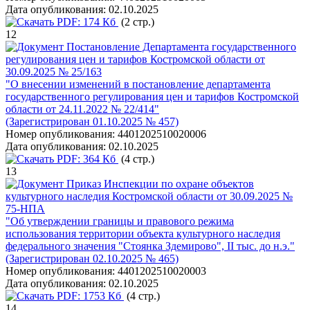
Дата опубликования:
02.10.2025
PDF:
174 Кб
(2 стр.)
12
Постановление Департамента государственного
регулирования цен и тарифов Костромской области от
30.09.2025 № 25/163
"О внесении изменений в постановление департамента
государственного регулирования цен и тарифов Костромской
области от 24.11.2022 № 22/414"
(Зарегистрирован 01.10.2025 № 457)
Номер опубликования:
4401202510020006
Дата опубликования:
02.10.2025
PDF:
364 Кб
(4 стр.)
13
Приказ Инспекции по охране объектов
культурного наследия Костромской области от 30.09.2025 №
75-НПА
"Об утверждении границы и правового режима
использования территории объекта культурного наследия
федерального значения "Стоянка Здемирово", II тыс. до н.э."
(Зарегистрирован 02.10.2025 № 465)
Номер опубликования:
4401202510020003
Дата опубликования:
02.10.2025
PDF:
1753 Кб
(4 стр.)
14