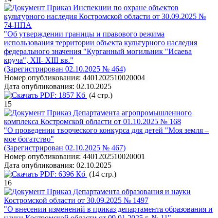
Приказ Инспекции по охране объектов
культурного наследия Костромской области от 30.09.2025 №
74-НПА
"Об утверждении границы и правового режима
использования территории объекта культурного наследия
федерального значения "Курганный могильник "Исаева
круча", XII- XIII вв."
(Зарегистрирован 02.10.2025 № 464)
Номер опубликования:
4401202510020004
Дата опубликования:
02.10.2025
PDF:
1857 Кб
(4 стр.)
15
Приказ Департамента агропромышленного
комплекса Костромской области от 01.10.2025 № 168
"О проведении творческого конкурса для детей "Моя земля –
мое богатство"
(Зарегистрирован 02.10.2025 № 467)
Номер опубликования:
4401202510020001
Дата опубликования:
02.10.2025
PDF:
6396 Кб
(14 стр.)
16
Приказ Департамента образования и науки
Костромской области от 30.09.2025 № 1497
"О внесении изменений в приказ департамента образования и
науки Костромской области от 09.01.2025 г. № 11"