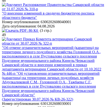
48
Распоряжение Правительства Самарской области
от 31.07.2026 № 310-р
"О внесении изменений в сводную бюджетную роспись
областного бюджета"
Номер опубликования:
6300202608040001
Дата опубликования:
04.08.2026
PDF:
86 Кб
(3 стр.)
49
Приказ Комитета ветеринарии Самарской
области от 30.07.2026 № 322-п
"Об отмене ограничительных мероприятий (карантина) на
территории личного подсобного хозяйства Головиной О.А.,
расположенного в селе Пустовалово сельского поселения
Подгорное муниципального района Кинель-Черкасский
Самарской области и внесении изменений в приказ
департамента ветеринарии Самарской области от 10.10.2022
№ 446-п "Об установлении ограничительных мероприятий
(карантина) на территории личных подсобных хозяйств
Абдулкаликовой С.М., Головиной О.А., Тажбаева С.Г.,
расположенных в селе Пустовалово сельского поселения
Подгорное муниципального района Кинель-Черкасский
Самарской области"
(Зарегистрирован 30.07.2026 № КВ-26-322)
Номер опубликования:
6301202608030001