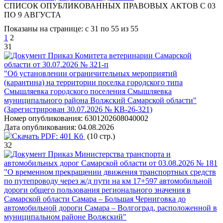
СПИСОК ОПУБЛИКОВАННЫХ ПРАВОВЫХ АКТОВ С 03
ПО 9 АВГУСТА
Показаны на странице: с 31 по 55 из 55
1
2
31
Приказ Комитета ветеринарии Самарской
области от 30.07.2026 № 321-п
"Об установлении ограничительных мероприятий
(карантина) на территории поселка городского типа
Смышляевка городского поселения Смышляевка
муниципального района Волжский Самарской области"
(Зарегистрирован 30.07.2026 № КВ-26-321)
Номер опубликования:
6301202608040002
Дата опубликования:
04.08.2026
PDF:
401 Кб
(10 стр.)
32
Приказ Министерства транспорта и
автомобильных дорог Самарской области от 03.08.2026 № 181
"О временном прекращении движения транспортных средств
по путепроводу через ж/д пути на км 17+597 автомобильной
дороги общего пользования регионального значения в
Самарской области Самара – Большая Черниговка до
автомобильной дороги Самара – Волгоград, расположенной в
муниципальном районе Волжский"