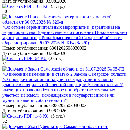
Дата опубликования:
03.08.2026
PDF:
108 Кб
(3 стр.)
50
Приказ Комитета ветеринарии Самарской
области от 30.07.2026 № 320-п
"Об отмене ограничительных мероприятий (карантина) на
территории села Водино сельского поселения Новосемейкино
муниципального района Красноярский Самарской области"
(Зарегистрирован 30.07.2026 № КВ-26-320)
Номер опубликования:
6301202608030002
Дата опубликования:
03.08.2026
PDF:
64 Кб
(2 стр.)
51
Закон Самарской области от 31.07.2026 № 95-ГД
"О внесении изменений в статью 2 Закона Самарской области
"О порядке постановки на учёт граждан, принимавших
участие в специальной военной операции (членов их семей),
имеющих право на бесплатное приобретение земельных
участков из земель, находящихся в государственной или
муниципальной собственности"
Номер опубликования:
6300202608030003
Дата опубликования:
03.08.2026
PDF:
148 Кб
(3 стр.)
52
Указ Губернатора Самарской области от