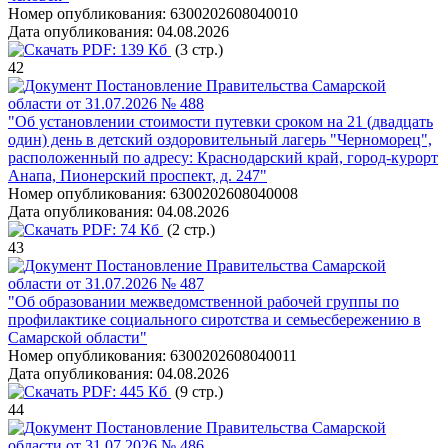
Номер опубликования:
6300202608040010
Дата опубликования:
04.08.2026
PDF:
139 Кб
(3 стр.)
42
Постановление Правительства Самарской
области от 31.07.2026 № 488
"Об установлении стоимости путевки сроком на 21 (двадцать
один) день в детский оздоровительный лагерь "Черноморец",
расположенный по адресу: Краснодарский край, город-курорт
Анапа, Пионерский проспект, д. 247"
Номер опубликования:
6300202608040008
Дата опубликования:
04.08.2026
PDF:
74 Кб
(2 стр.)
43
Постановление Правительства Самарской
области от 31.07.2026 № 487
"Об образовании межведомственной рабочей группы по
профилактике социального сиротства и семьесбережению в
Самарской области"
Номер опубликования:
6300202608040011
Дата опубликования:
04.08.2026
PDF:
445 Кб
(9 стр.)
44
Постановление Правительства Самарской
области от 31.07.2026 № 486