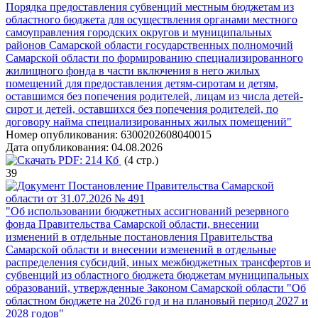
Порядка предоставления субвенций местным бюджетам из
областного бюджета для осуществления органами местного
самоуправления городских округов и муниципальных
районов Самарской области государственных полномочий
Самарской области по формированию специализированного
жилищного фонда в части включения в него жилых
помещений для предоставления детям-сиротам и детям,
оставшимся без попечения родителей, лицам из числа детей-
сирот и детей, оставшихся без попечения родителей, по
договору найма специализированных жилых помещений"
Номер опубликования:
6300202608040015
Дата опубликования:
04.08.2026
PDF:
214 Кб
(4 стр.)
39
Постановление Правительства Самарской
области от 31.07.2026 № 491
"Об использовании бюджетных ассигнований резервного
фонда Правительства Самарской области, внесении
изменений в отдельные постановления Правительства
Самарской области и внесении изменений в отдельные
распределения субсидий, иных межбюджетных трансфертов и
субвенций из областного бюджета бюджетам муниципальных
образований, утвержденные Законом Самарской области "Об
областном бюджете на 2026 год и на плановый период 2027 и
2028 годов"