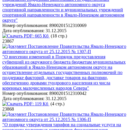
учреждений Ямало-Ненецкого автономного округа
спортивной направленности и муниципальных учреждений
спортивной направленности в Ямало-Ненецком автономном
округе"
Номер опубликования:
8900201512310069
Дата опубликования:
31.12.2015
PDF:
665 Кб
(18 стр.)
23867
Постановление Правительства Ямало-Ненецкого
автономного округа от 25.12.2015 № 1307-П
"О внесении изменений в Порядок предоставления
субвенций из окружного бюджета бюджетам муниципальных
образований в Ямало-Ненецком автономном округе на
осуществление отдельных государственных полномочий по
поддержке факторий, доставке товаров на фактории,
обеспечению дровами тундрового населения из числа
коренных малочисленных народов Севера"
Номер опубликования:
8900201512310042
Дата опубликования:
31.12.2015
PDF:
119 Кб
(4 стр.)
23868
Постановление Правительства Ямало-Ненецкого
автономного округа от 25.12.2015 № 1306-П
"О порядке утверждения тарифов на социальные услуги на
основании подушевых нормативов финансирования