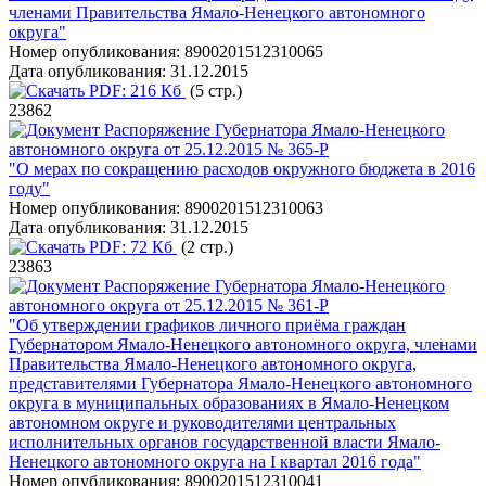
членами Правительства Ямало-Ненецкого автономного
округа"
Номер опубликования:
8900201512310065
Дата опубликования:
31.12.2015
PDF:
216 Кб
(5 стр.)
23862
Распоряжение Губернатора Ямало-Ненецкого
автономного округа от 25.12.2015 № 365-Р
"О мерах по сокращению расходов окружного бюджета в 2016
году"
Номер опубликования:
8900201512310063
Дата опубликования:
31.12.2015
PDF:
72 Кб
(2 стр.)
23863
Распоряжение Губернатора Ямало-Ненецкого
автономного округа от 25.12.2015 № 361-Р
"Об утверждении графиков личного приёма граждан
Губернатором Ямало-Ненецкого автономного округа, членами
Правительства Ямало-Ненецкого автономного округа,
представителями Губернатора Ямало-Ненецкого автономного
округа в муниципальных образованиях в Ямало-Ненецком
автономном округе и руководителями центральных
исполнительных органов государственной власти Ямало-
Ненецкого автономного округа на I квартал 2016 года"
Номер опубликования:
8900201512310041