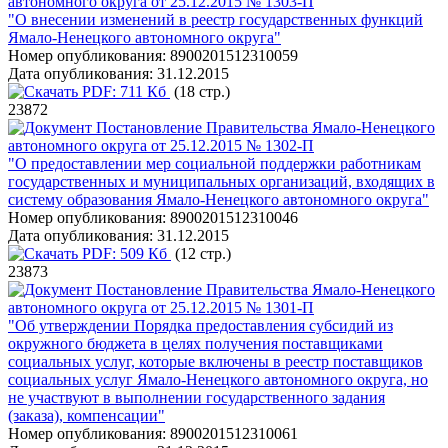
автономного округа от 25.12.2015 № 1303-П
"О внесении изменений в реестр государственных функций
Ямало-Ненецкого автономного округа"
Номер опубликования:
8900201512310059
Дата опубликования:
31.12.2015
PDF:
711 Кб
(18 стр.)
23872
Постановление Правительства Ямало-Ненецкого
автономного округа от 25.12.2015 № 1302-П
"О предоставлении мер социальной поддержки работникам
государственных и муниципальных организаций, входящих в
систему образования Ямало-Ненецкого автономного округа"
Номер опубликования:
8900201512310046
Дата опубликования:
31.12.2015
PDF:
509 Кб
(12 стр.)
23873
Постановление Правительства Ямало-Ненецкого
автономного округа от 25.12.2015 № 1301-П
"Об утверждении Порядка предоставления субсидий из
окружного бюджета в целях получения поставщиками
социальных услуг, которые включены в реестр поставщиков
социальных услуг Ямало-Ненецкого автономного округа, но
не участвуют в выполнении государственного задания
(заказа), компенсации"
Номер опубликования:
8900201512310061