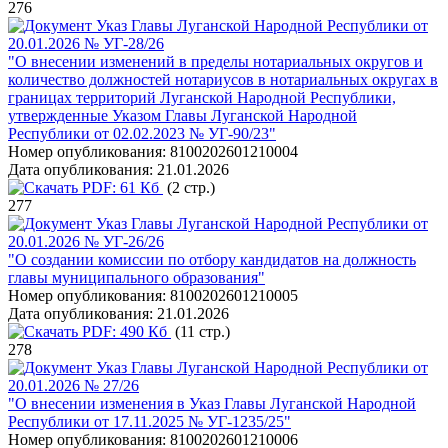
276
Указ Главы Луганской Народной Республики от
20.01.2026 № УГ-28/26
"О внесении изменений в пределы нотариальных округов и
количество должностей нотариусов в нотариальных округах в
границах территорий Луганской Народной Республики,
утвержденные Указом Главы Луганской Народной
Республики от 02.02.2023 № УГ-90/23"
Номер опубликования:
8100202601210004
Дата опубликования:
21.01.2026
PDF:
61 Кб
(2 стр.)
277
Указ Главы Луганской Народной Республики от
20.01.2026 № УГ-26/26
"О создании комиссии по отбору кандидатов на должность
главы муниципального образования"
Номер опубликования:
8100202601210005
Дата опубликования:
21.01.2026
PDF:
490 Кб
(11 стр.)
278
Указ Главы Луганской Народной Республики от
20.01.2026 № 27/26
"О внесении изменения в Указ Главы Луганской Народной
Республики от 17.11.2025 № УГ-1235/25"
Номер опубликования:
8100202601210006