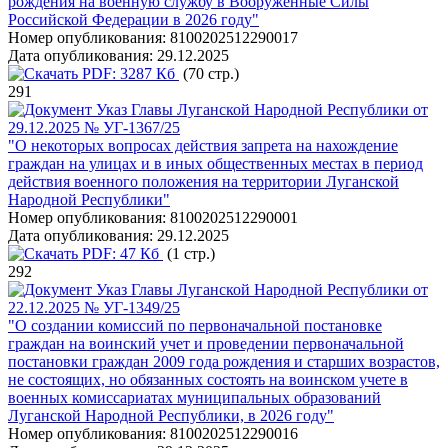
рождения на военную службу в Вооруженные Силы
Российской Федерации в 2026 году"
Номер опубликования:
8100202512290017
Дата опубликования:
29.12.2025
PDF:
3287 Кб
(70 стр.)
291
Указ Главы Луганской Народной Республики от
29.12.2025 № УГ-1367/25
"О некоторых вопросах действия запрета на нахождение
граждан на улицах и в иных общественных местах в период
действия военного положения на территории Луганской
Народной Республики"
Номер опубликования:
8100202512290001
Дата опубликования:
29.12.2025
PDF:
47 Кб
(1 стр.)
292
Указ Главы Луганской Народной Республики от
22.12.2025 № УГ-1349/25
"О создании комиссий по первоначальной постановке
граждан на воинский учет и проведении первоначальной
постановки граждан 2009 года рождения и старших возрастов,
не состоящих, но обязанных состоять на воинском учете в
военных комиссариатах муниципальных образований
Луганской Народной Республики, в 2026 году"
Номер опубликования:
8100202512290016