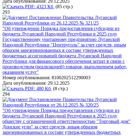
Дата опубликования:
29.12.2025
PDF:
4323 Кб
(85 стр.)
293
Постановление Правительства Луганской
Народной Республики от 26.12.2025 № 321/25
"Об утверждении Порядка предоставления субсидии из
бюджета Луганской Народной Республики в 2025 году
Государственному унитарному предприятию Луганской
Народной Республики "Центруголь" за счет средств, иным
образом зарезервированных в составе утвержденных
бюджетных ассигнований бюджета Луганской Народной
Республики для финансового обеспечения затрат в связи с
производством (реализацией) товаров, выполнением работ,
оказанием услуг"
Номер опубликования:
8100202512290003
Дата опубликования:
29.12.2025
PDF:
480 Кб
(8 стр.)
294
Постановление Правительства Луганской
Народной Республики от 26.12.2025 № 320/25
"Об утверждении Порядка предоставления субсидии из
бюджета Луганской Народной Республики в 2025 году
обществу с ограниченной ответственностью "Торговый дом"
Донские угли" за счет средств, иным образом
зарезервированных в составе утвержденных бюджетных