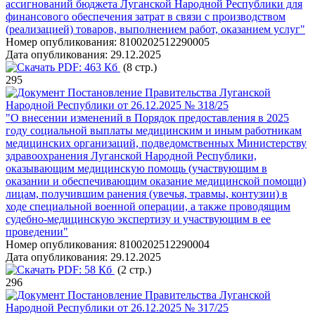
ассигнований бюджета Луганской Народной Республики для
финансового обеспечения затрат в связи с производством
(реализацией) товаров, выполнением работ, оказанием услуг"
Номер опубликования:
8100202512290005
Дата опубликования:
29.12.2025
PDF:
463 Кб
(8 стр.)
295
Постановление Правительства Луганской
Народной Республики от 26.12.2025 № 318/25
"О внесении изменений в Порядок предоставления в 2025
году социальной выплаты медицинским и иным работникам
медицинских организаций, подведомственных Министерству
здравоохранения Луганской Народной Республики,
оказывающим медицинскую помощь (участвующим в
оказании и обеспечивающим оказание медицинской помощи)
лицам, получившим ранения (увечья, травмы, контузии) в
ходе специальной военной операции, а также проводящим
судебно-медицинскую экспертизу и участвующим в ее
проведении"
Номер опубликования:
8100202512290004
Дата опубликования:
29.12.2025
PDF:
58 Кб
(2 стр.)
296
Постановление Правительства Луганской
Народной Республики от 26.12.2025 № 317/25