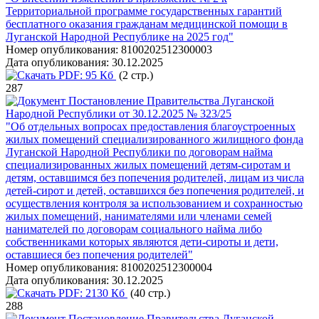
Территориальной программе государственных гарантий
бесплатного оказания гражданам медицинской помощи в
Луганской Народной Республике на 2025 год"
Номер опубликования:
8100202512300003
Дата опубликования:
30.12.2025
PDF:
95 Кб
(2 стр.)
287
Постановление Правительства Луганской
Народной Республики от 30.12.2025 № 323/25
"Об отдельных вопросах предоставления благоустроенных
жилых помещений специализированного жилищного фонда
Луганской Народной Республики по договорам найма
специализированных жилых помещений детям-сиротам и
детям, оставшимся без попечения родителей, лицам из числа
детей-сирот и детей, оставшихся без попечения родителей, и
осуществления контроля за использованием и сохранностью
жилых помещений, нанимателями или членами семей
нанимателей по договорам социального найма либо
собственниками которых являются дети-сироты и дети,
оставшиеся без попечения родителей"
Номер опубликования:
8100202512300004
Дата опубликования:
30.12.2025
PDF:
2130 Кб
(40 стр.)
288
Постановление Правительства Луганской