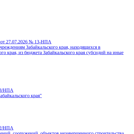
 от 27.07.2026 № 13-НПА
чреждениям Забайкальского края, находящихся в
о края, из бюджета Забайкальского края субсидий на иные
23/НПА
абайкальского края"
22/НПА
щений, сооружений, объектов незавершенного строительства,