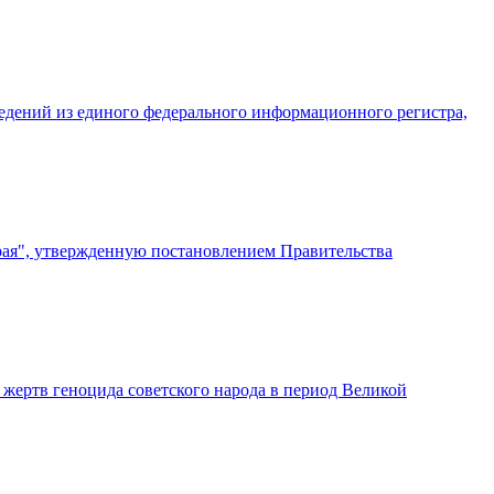
едений из единого федерального информационного регистра,
рая", утвержденную постановлением Правительства
 жертв геноцида советского народа в период Великой