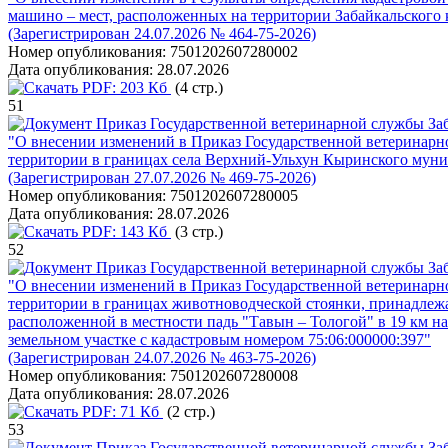
машино – мест, расположенных на территории Забайкальского 
(Зарегистрирован 24.07.2026 № 464-75-2026)
Номер опубликования:
7501202607280002
Дата опубликования:
28.07.2026
PDF:
203 Кб
(4 стр.)
51
Приказ Государственной ветеринарной службы Заба
"О внесении изменений в Приказ Государственной ветеринарно
территории в границах села Верхний-Ульхун Кыринского муни
(Зарегистрирован 27.07.2026 № 469-75-2026)
Номер опубликования:
7501202607280005
Дата опубликования:
28.07.2026
PDF:
143 Кб
(3 стр.)
52
Приказ Государственной ветеринарной службы Заба
"О внесении изменений в Приказ Государственной ветеринарно
территории в границах животноводческой стоянки, принадлеж
расположенной в местности падь "Тавын – Тологой" в 19 км на
земельном участке с кадастровым номером 75:06:000000:397"
(Зарегистрирован 24.07.2026 № 463-75-2026)
Номер опубликования:
7501202607280008
Дата опубликования:
28.07.2026
PDF:
71 Кб
(2 стр.)
53
Приказ Государственной ветеринарной службы Заба