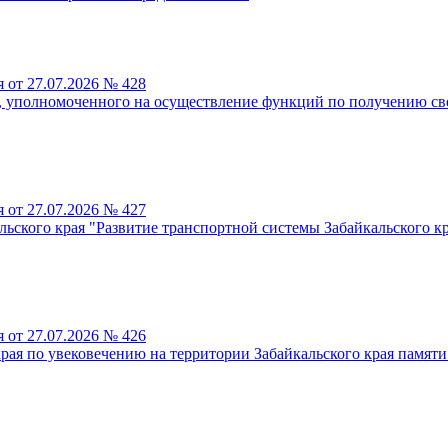
 от 27.07.2026 № 428
я, уполномоченного на осуществление функций по получению св
 от 27.07.2026 № 427
ьского края "Развитие транспортной системы Забайкальского к
 от 27.07.2026 № 426
ая по увековечению на территории Забайкальского края памяти