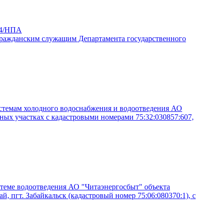
24/НПА
гражданским служащим Департамента государственного
истемам холодного водоснабжения и водоотведения АО
ьных участках с кадастровыми номерами 75:32:030857:607,
стеме водоотведения АО "Читаэнергосбыт" объекта
, пгт. Забайкальск (кадастровый номер 75:06:080370:1), с