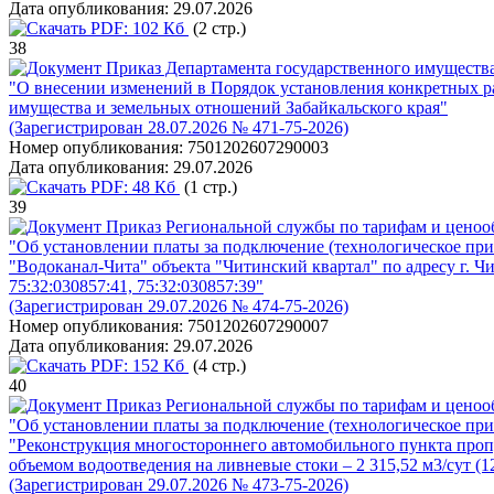
Дата опубликования:
29.07.2026
PDF:
102 Кб
(2 стр.)
38
Приказ Департамента государственного имущества
"О внесении изменений в Порядок установления конкретных 
имущества и земельных отношений Забайкальского края"
(Зарегистрирован 28.07.2026 № 471-75-2026)
Номер опубликования:
7501202607290003
Дата опубликования:
29.07.2026
PDF:
48 Кб
(1 стр.)
39
Приказ Региональной службы по тарифам и ценоо
"Об установлении платы за подключение (технологическое пр
"Водоканал-Чита" объекта "Читинский квартал" по адресу г. Чи
75:32:030857:41, 75:32:030857:39"
(Зарегистрирован 29.07.2026 № 474-75-2026)
Номер опубликования:
7501202607290007
Дата опубликования:
29.07.2026
PDF:
152 Кб
(4 стр.)
40
Приказ Региональной службы по тарифам и ценоо
"Об установлении платы за подключение (технологическое пр
"Реконструкция многостороннего автомобильного пункта пропус
объемом водоотведения на ливневые стоки – 2 315,52 м3/сут (12
(Зарегистрирован 29.07.2026 № 473-75-2026)