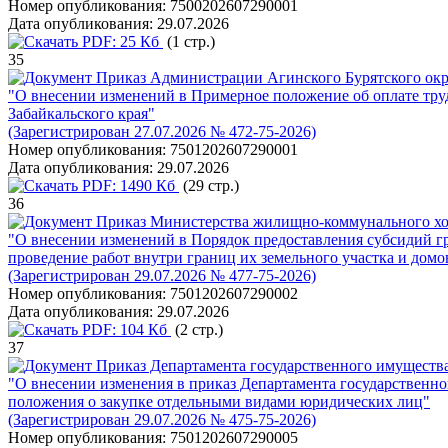
Номер опубликования:
7500202607290001
Дата опубликования:
29.07.2026
PDF:
25 Кб
(1 стр.)
35
Приказ Администрации Агинского Бурятского окру
"О внесении изменений в Примерное положение об оплате тру
Забайкальского края"
(Зарегистрирован 27.07.2026 № 472-75-2026)
Номер опубликования:
7501202607290001
Дата опубликования:
29.07.2026
PDF:
1490 Кб
(29 стр.)
36
Приказ Министерства жилищно-коммунального хозя
"О внесении изменений в Порядок предоставления субсидий гр
проведение работ внутри границ их земельного участка и до
(Зарегистрирован 29.07.2026 № 477-75-2026)
Номер опубликования:
7501202607290002
Дата опубликования:
29.07.2026
PDF:
104 Кб
(2 стр.)
37
Приказ Департамента государственного имущества
"О внесении изменения в приказ Департамента государственн
положения о закупке отдельными видами юридических лиц"
(Зарегистрирован 29.07.2026 № 475-75-2026)
Номер опубликования:
7501202607290005