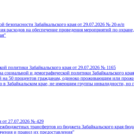
й безопасности Забайкальского края от 29.07.2026 № 20-н/п
я расходов на обеспечение проведения мероприятий по охране,
ая"
ой политики Забайкальского края от 29.07.2026 № 1165
 социальной и демографической политики Забайкальского края
й на 50 процентов гражданам, одиноко проживающим или прожи
 в Забайкальском крае, не имеющим группы инвалидности, но 
 от 27.07.2026 № 429
межбюджетных трансфертов из бюджета Забайкальского края бю
ачения и правил их предоставления"