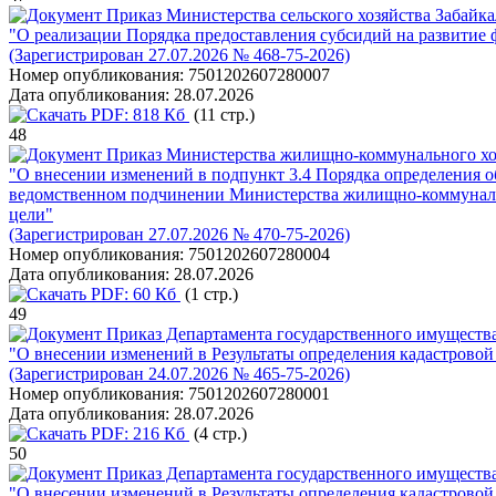
Приказ Министерства сельского хозяйства Забайкал
"О реализации Порядка предоставления субсидий на развитие 
(Зарегистрирован 27.07.2026 № 468-75-2026)
Номер опубликования:
7501202607280007
Дата опубликования:
28.07.2026
PDF:
818 Кб
(11 стр.)
48
Приказ Министерства жилищно-коммунального хозя
"О внесении изменений в подпункт 3.4 Порядка определения 
ведомственном подчинении Министерства жилищно-коммунальног
цели"
(Зарегистрирован 27.07.2026 № 470-75-2026)
Номер опубликования:
7501202607280004
Дата опубликования:
28.07.2026
PDF:
60 Кб
(1 стр.)
49
Приказ Департамента государственного имущества
"О внесении изменений в Результаты определения кадастровой
(Зарегистрирован 24.07.2026 № 465-75-2026)
Номер опубликования:
7501202607280001
Дата опубликования:
28.07.2026
PDF:
216 Кб
(4 стр.)
50
Приказ Департамента государственного имущества
"О внесении изменений в Результаты определения кадастровой