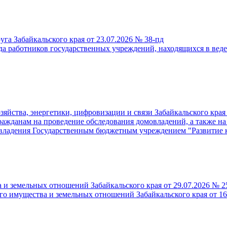
га Забайкальского края от 23.07.2026 № 38-пд
да работников государственных учреждений, находящихся в вед
йства, энергетики, цифровизации и связи Забайкальского края
ажданам на проведение обследования домовладений, а также на 
мовладения Государственным бюджетным учреждением "Развитие 
 и земельных отношений Забайкальского края от 29.07.2026 № 
ого имущества и земельных отношений Забайкальского края от 