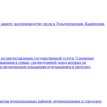
 защите, воспроизводству лесов в Дульдургинском, Кыринском,
 по предоставлению государственной услуги "Снижение
вающим в семьях, среднедушевой доход которых не
по медицинским показаниям нуждающимся в протезно-
джетам муниципальных районов, муниципальных и городских