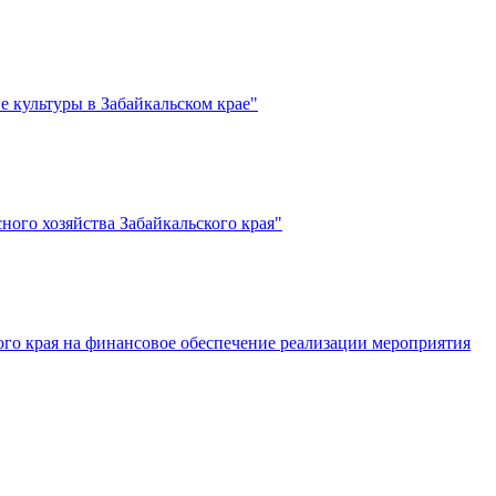
е культуры в Забайкальском крае"
ного хозяйства Забайкальского края"
го края на финансовое обеспечение реализации мероприятия