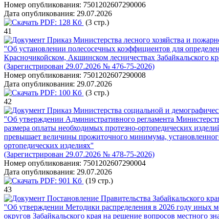
Номер опубликования:
7501202607290006
Дата опубликования:
29.07.2026
PDF:
128 Кб
(3 стр.)
41
Приказ Министерства лесного хозяйства и пожарно
"Об установлении полесосечных коэффициентов для определени
Красночикойском, Акшинском лесничествах Забайкальского кр
(Зарегистрирован 29.07.2026 № 476-75-2026)
Номер опубликования:
7501202607290008
Дата опубликования:
29.07.2026
PDF:
100 Кб
(3 стр.)
42
Приказ Министерства социальной и демографическ
"Об утверждении Административного регламента Министерства
размера оплаты необходимых протезно-ортопедических издели
превышает величины прожиточного минимума, установленного
ортопедических изделиях"
(Зарегистрирован 29.07.2026 № 478-75-2026)
Номер опубликования:
7501202607290004
Дата опубликования:
29.07.2026
PDF:
901 Кб
(19 стр.)
43
Постановление Правительства Забайкальского края
"Об утверждении Методики распределения в 2026 году иных 
округов Забайкальского края на решение вопросов местного зн