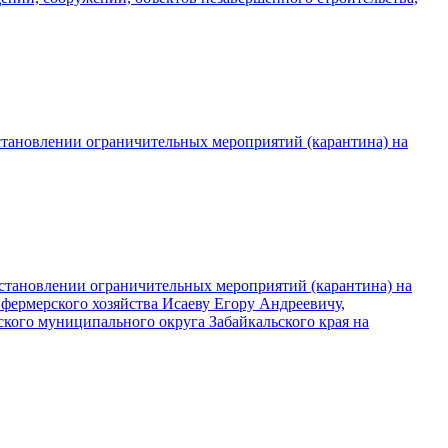
установлении ограничительных мероприятий (карантина) на
установлении ограничительных мероприятий (карантина) на
фермерского хозяйства Исаеву Егору Андреевичу,
ьского муниципального округа Забайкальского края на