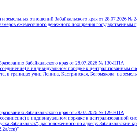
 и земельных отношений Забайкальского края от 28.07.2026 № 
размеров ежемесячного денежного поощрения государственным 
бразованию Забайкальского края от 28.07.2026 № 130-НПА
исоединение) в индивидуальном порядке к централизованным с
та, в границах улиц Ленина, Кастринская, Богомякова, на земел
бразованию Забайкальского края от 28.07.2026 № 129-НПА
исоединение) в индивидуальном порядке к централизованной си
ка Забайкальск", расположенного по адресу: Забайкальский край
,2л/сек)"