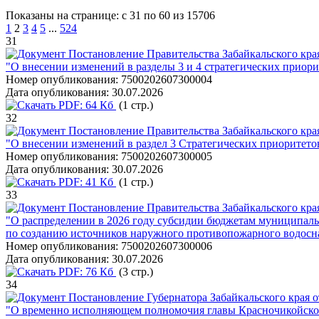
Показаны на странице: с 31 по 60 из 15706
1
2
3
4
5
...
524
31
Постановление Правительства Забайкальского края
"О внесении изменений в разделы 3 и 4 стратегических приори
Номер опубликования:
7500202607300004
Дата опубликования:
30.07.2026
PDF:
64 Кб
(1 стр.)
32
Постановление Правительства Забайкальского края
"О внесении изменений в раздел 3 Стратегических приоритетов
Номер опубликования:
7500202607300005
Дата опубликования:
30.07.2026
PDF:
41 Кб
(1 стр.)
33
Постановление Правительства Забайкальского края
"О распределении в 2026 году субсидии бюджетам муниципаль
по созданию источников наружного противопожарного водос
Номер опубликования:
7500202607300006
Дата опубликования:
30.07.2026
PDF:
76 Кб
(3 стр.)
34
Постановление Губернатора Забайкальского края о
"О временно исполняющем полномочия главы Красночикойског