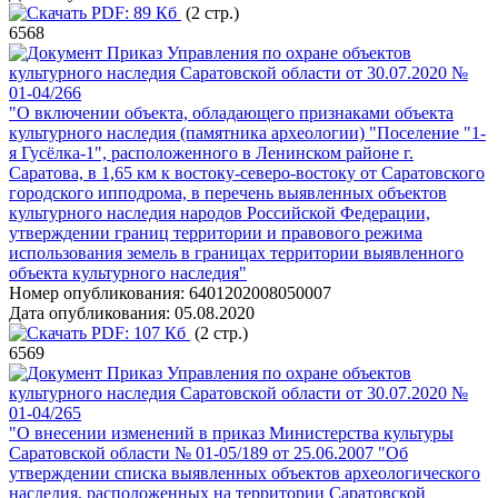
PDF:
89 Кб
(2 стр.)
6568
Приказ Управления по охране объектов
культурного наследия Саратовской области от 30.07.2020 №
01-04/266
"О включении объекта, обладающего признаками объекта
культурного наследия (памятника археологии) "Поселение "1-
я Гусёлка-1", расположенного в Ленинском районе г.
Саратова, в 1,65 км к востоку-северо-востоку от Саратовского
городского ипподрома, в перечень выявленных объектов
культурного наследия народов Российской Федерации,
утверждении границ территории и правового режима
использования земель в границах территории выявленного
объекта культурного наследия"
Номер опубликования:
6401202008050007
Дата опубликования:
05.08.2020
PDF:
107 Кб
(2 стр.)
6569
Приказ Управления по охране объектов
культурного наследия Саратовской области от 30.07.2020 №
01-04/265
"О внесении изменений в приказ Министерства культуры
Саратовской области № 01-05/189 от 25.06.2007 "Об
утверждении списка выявленных объектов археологического
наследия, расположенных на территории Саратовской