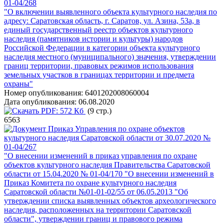
01-04/268
"О включении выявленного объекта культурного наследия по
адресу: Саратовская область, г. Саратов, ул. Азина, 53а, в
единый государственный реестр объектов культурного
наследия (памятников истории и культуры) народов
Российской Федерации в категории объекта культурного
наследия местного (муниципального) значения, утверждении
границ территории, правовых режимов использования
земельных участков в границах территории и предмета
охраны"
Номер опубликования:
6401202008060004
Дата опубликования:
06.08.2020
PDF:
572 Кб
(9 стр.)
6563
Приказ Управления по охране объектов
культурного наследия Саратовской области от 30.07.2020 №
01-04/267
"О внесении изменений в приказ управления по охране
объектов культурного наследия Правительства Саратовской
области от 15.04.2020 № 01-04/170 "О внесении изменений в
Приказ Комитета по охране культурного наследия
Саратовской области №01-01-02/55 от 06.05.2013 "Об
утверждении списка выявленных объектов археологического
наследия, расположенных на территории Саратовской
области", утверждении границ и правового режима