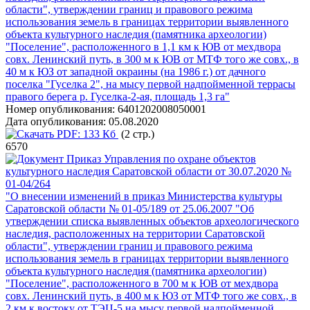
области", утверждении границ и правового режима
использования земель в границах территории выявленного
объекта культурного наследия (памятника археологии)
"Поселение", расположенного в 1,1 км к ЮВ от мехдвора
совх. Ленинский путь, в 300 м к ЮВ от МТФ того же совх., в
40 м к ЮЗ от западной окраины (на 1986 г.) от дачного
поселка "Гуселка 2", на мысу первой надпойменной террасы
правого берега р. Гуселка-2-ая, площадь 1,3 га"
Номер опубликования:
6401202008050001
Дата опубликования:
05.08.2020
PDF:
133 Кб
(2 стр.)
6570
Приказ Управления по охране объектов
культурного наследия Саратовской области от 30.07.2020 №
01-04/264
"О внесении изменений в приказ Министерства культуры
Саратовской области № 01-05/189 от 25.06.2007 "Об
утверждении списка выявленных объектов археологического
наследия, расположенных на территории Саратовской
области", утверждении границ и правового режима
использования земель в границах территории выявленного
объекта культурного наследия (памятника археологии)
"Поселение", расположенного в 700 м к ЮВ от мехдвора
совх. Ленинский путь, в 400 м к ЮЗ от МТФ того же совх., в
2 км к востоку от ТЭЦ-5 на мысу первой надпойменной