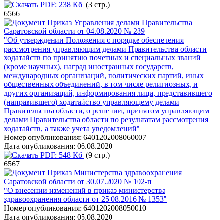
PDF:
238 Кб
(3 стр.)
6566
Приказ Управления делами Правительства
Саратовской области от 04.08.2020 № 289
"Об утверждении Положения о порядке обеспечения
рассмотрения управляющим делами Правительства области
ходатайств по принятию почетных и специальных званий
(кроме научных), наград иностранных государств,
международных организаций, политических партий, иных
общественных объединений, в том числе религиозных, и
других организаций, информирования лица, представившего
(направившего) ходатайство управляющему делами
Правительства области, о решении, принятом управляющим
делами Правительства области по результатам рассмотрения
ходатайств, а также учета уведомлений"
Номер опубликования:
6401202008060007
Дата опубликования:
06.08.2020
PDF:
548 Кб
(9 стр.)
6567
Приказ Министерства здравоохранения
Саратовской области от 30.07.2020 № 102-п
"О внесении изменений в приказ министерства
здравоохранения области от 25.08.2016 № 1353"
Номер опубликования:
6401202008050010
Дата опубликования:
05.08.2020