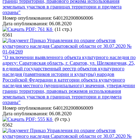
границ территории, правового режима использования
земельных участков в границах территории и предмета
охраны"
Номер опубликования:
6401202008060006
Дата опубликования:
06.08.2020
PDF:
761 Кб
(11 стр.)
6561
Приказ Управления по охране объектов
культурного наследия Саратовской области от 30.07.2020 №
01-04/269
"О включении выявленного объекта культурного наследия по
адресу: Саратовская область, г. Саратов, ул. Шелковичная, 25,
в единый государственный реестр объектов культурного
наследия (памятников истории и культуры) народов
Российской Федерации в категории объекта культурного
наследия местного (муниципального) значения, утверждении
границ территории, правовых режимов использования
земельных участков в границах территории и предмета
охраны"
Номер опубликования:
6401202008060009
Дата опубликования:
06.08.2020
PDF:
555 Кб
(9 стр.)
6562
Приказ Управления по охране объектов
культурного наследия Саратовской области от 30.07.2020 №