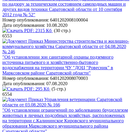
по надзору за техническим состоянием самоходных машин и
других видов техники Саратовской области от 10 сентября
2012 года № 52"
Номер опубликования:
6401202008100004
Дата опубликования:
10.08.2020
PDF:
2315 Кб
(30 стр.)
6553
Приказ Министерства строительства и жилищно-
коммунального хозяйства Саратовской области от 04.08.2020
№ 246
"Об установлении зон санитарной охраны подземного
источника питьевого и хозяйственно-бытового
водоснабжения на территории ЧУ "ДОЦ "Ровесник" в
Марксовском районе Саратовской области"
Номер опубликования:
6401202008070003
Дата опубликования:
07.08.2020
PDF:
295 Кб
(5 стр.)
6554
Приказ Управления ветеринарии Саратовской
области от 03.08.2020 № 166
"Об установлении ограничений по заболеванию бруцеллезом
животных в личных подсобных хозяйствах, расположенных
на территории с.Калининское Кировского муниципального
образования Марксовского муниципального района
Саратовской области"