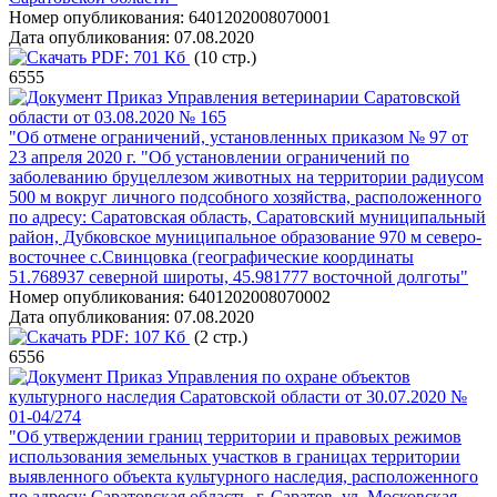
Номер опубликования:
6401202008070001
Дата опубликования:
07.08.2020
PDF:
701 Кб
(10 стр.)
6555
Приказ Управления ветеринарии Саратовской
области от 03.08.2020 № 165
"Об отмене ограничений, установленных приказом № 97 от
23 апреля 2020 г. "Об установлении ограничений по
заболеванию бруцеллезом животных на территории радиусом
500 м вокруг личного подсобного хозяйства, расположенного
по адресу: Саратовская область, Саратовский муниципальный
район, Дубковское муниципальное образование 970 м северо-
восточнее с.Свинцовка (географические координаты
51.768937 северной широты, 45.981777 восточной долготы"
Номер опубликования:
6401202008070002
Дата опубликования:
07.08.2020
PDF:
107 Кб
(2 стр.)
6556
Приказ Управления по охране объектов
культурного наследия Саратовской области от 30.07.2020 №
01-04/274
"Об утверждении границ территории и правовых режимов
использования земельных участков в границах территории
выявленного объекта культурного наследия, расположенного
по адресу: Саратовская область, г. Саратов, ул. Московская,