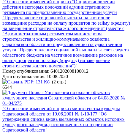
"О внесении изменений в приказ "О приостановлении
действия некоторых положений административного
регламента по предоставлению государственной услуги
"Предоставление социальной выплаты на частичное
возмещение расходов на оплату процентов по займу (кредиту)
на завершение строительства жилого помещения" (вместе с
"Административным регламентом министерства
строительства и жилищно-коммунального хозяйства
Саратовской области по предоставлению государственной
услуги "Предоставление социальной выплаты за счет средств
областного бюджета на частичное возмещение расходов на
оплату процентов по займу (кредиту) на завершение
строительства жилого помещения")"
Номер опубликования:
6401202008100012
Дата опубликования:
10.08.2020
PDF:
131 Кб
(2 стр.)
6544
Приказ Управления по охране объектов
культурного наследия Саратовской области от 04.08.2020 №
01-04/275
"О внесении изменений в приказ министерства культуры
Саратовской области от 19.06.2001 № 1-10/177 "Об
утверждении списка вновь выявленных объектов историко-
культурного наследия, расположенных на территории
Саратовской области"