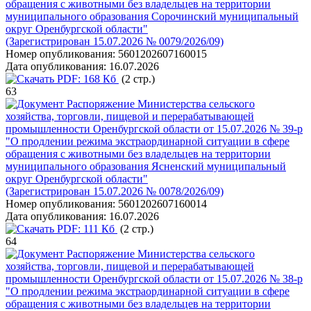
обращения с животными без владельцев на территории
муниципального образования Сорочинский муниципальный
округ Оренбургской области"
(Зарегистрирован 15.07.2026 № 0079/2026/09)
Номер опубликования:
5601202607160015
Дата опубликования:
16.07.2026
PDF:
168 Кб
(2 стр.)
63
Распоряжение Министерства сельского
хозяйства, торговли, пищевой и перерабатывающей
промышленности Оренбургской области от 15.07.2026 № 39-р
"О продлении режима экстраординарной ситуации в сфере
обращения с животными без владельцев на территории
муниципального образования Ясненский муниципальный
округ Оренбургской области"
(Зарегистрирован 15.07.2026 № 0078/2026/09)
Номер опубликования:
5601202607160014
Дата опубликования:
16.07.2026
PDF:
111 Кб
(2 стр.)
64
Распоряжение Министерства сельского
хозяйства, торговли, пищевой и перерабатывающей
промышленности Оренбургской области от 15.07.2026 № 38-р
"О продлении режима экстраординарной ситуации в сфере
обращения с животными без владельцев на территории