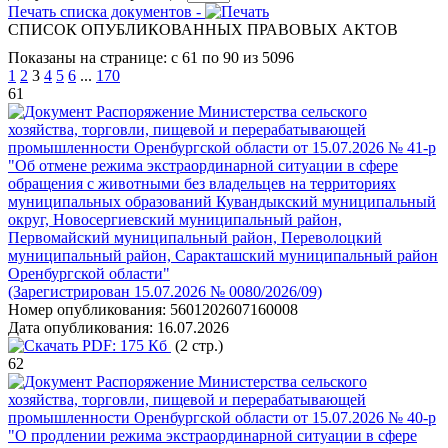
Печать списка документов -
СПИСОК ОПУБЛИКОВАННЫХ ПРАВОВЫХ АКТОВ
Показаны на странице: с 61 по 90 из 5096
1
2
3
4
5
6
...
170
61
Распоряжение Министерства сельского
хозяйства, торговли, пищевой и перерабатывающей
промышленности Оренбургской области от 15.07.2026 № 41-р
"Об отмене режима экстраординарной ситуации в сфере
обращения с животными без владельцев на территориях
муниципальных образований Кувандыкский муниципальный
округ, Новосергиевский муниципальный район,
Первомайский муниципальный район, Переволоцкий
муниципальный район, Саракташский муниципальный район
Оренбургской области"
(Зарегистрирован 15.07.2026 № 0080/2026/09)
Номер опубликования:
5601202607160008
Дата опубликования:
16.07.2026
PDF:
175 Кб
(2 стр.)
62
Распоряжение Министерства сельского
хозяйства, торговли, пищевой и перерабатывающей
промышленности Оренбургской области от 15.07.2026 № 40-р
"О продлении режима экстраординарной ситуации в сфере