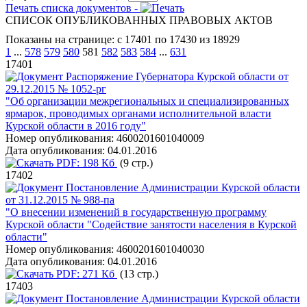
Печать списка документов -
СПИСОК ОПУБЛИКОВАННЫХ ПРАВОВЫХ АКТОВ
Показаны на странице: с 17401 по 17430 из 18929
1
...
578
579
580
581
582
583
584
...
631
17401
Распоряжение Губернатора Курской области от
29.12.2015 № 1052-рг
"Об организации межрегиональных и специализированных
ярмарок, проводимых органами исполнительной власти
Курской области в 2016 году"
Номер опубликования:
4600201601040009
Дата опубликования:
04.01.2016
PDF:
198 Кб
(9 стр.)
17402
Постановление Администрации Курской области
от 31.12.2015 № 988-па
"О внесении изменений в государственную программу
Курской области "Содействие занятости населения в Курской
области"
Номер опубликования:
4600201601040030
Дата опубликования:
04.01.2016
PDF:
271 Кб
(13 стр.)
17403
Постановление Администрации Курской области