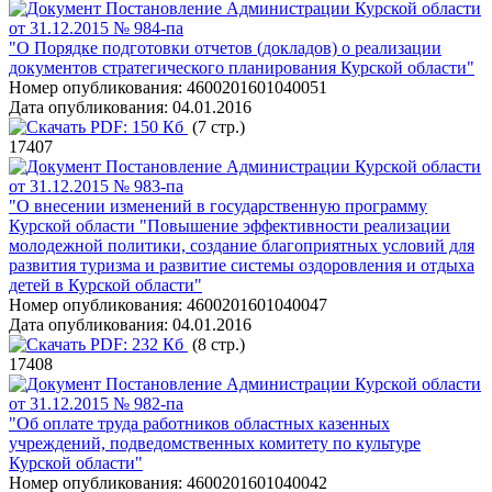
Постановление Администрации Курской области
от 31.12.2015 № 984-па
"О Порядке подготовки отчетов (докладов) о реализации
документов стратегического планирования Курской области"
Номер опубликования:
4600201601040051
Дата опубликования:
04.01.2016
PDF:
150 Кб
(7 стр.)
17407
Постановление Администрации Курской области
от 31.12.2015 № 983-па
"О внесении изменений в государственную программу
Курской области "Повышение эффективности реализации
молодежной политики, создание благоприятных условий для
развития туризма и развитие системы оздоровления и отдыха
детей в Курской области"
Номер опубликования:
4600201601040047
Дата опубликования:
04.01.2016
PDF:
232 Кб
(8 стр.)
17408
Постановление Администрации Курской области
от 31.12.2015 № 982-па
"Об оплате труда работников областных казенных
учреждений, подведомственных комитету по культуре
Курской области"
Номер опубликования:
4600201601040042