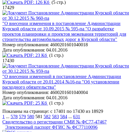
PDF:
126 Кб
(5 стр.)
17429
Постановление Администрации Курской области
от 30.12.2015 № 960-па
"О внесении изменения в постановление Администрации
Курской области от 10.09.2015 № 595-па "О разработке
проектов планировки и проектов межевания территорий для
строительства автомобильных дорог в Курской области"
Номер опубликования:
4600201601040018
Дата опубликования:
04.01.2016
PDF:
23 Кб
(1 стр.)
17430
Постановление Администрации Курской области
от 30.12.2015 № 959-па
"О внесении изменений в постановление Администрации
Курской области от 20.01.2014 №16-па "Об установлении
расходного обязательства"
Номер опубликования:
4600201601040004
Дата опубликования:
04.01.2016
PDF:
25 Кб
(1 стр.)
Показаны на странице: с 17401 по 17430 из 18929
1
...
578
579
580
581
582
583
584
...
631
Свидетельство о регистрации СМИ № ФС77-47467
Электронный паспорт ФГИС № ФС77110096