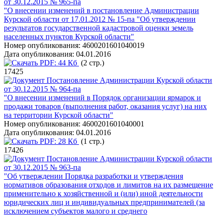
от 30.12.2015 № 965-па
"О внесении изменений в постановление Администрации
Курской области от 17.01.2012 № 15-па "Об утверждении
результатов государственной кадастровой оценки земель
населенных пунктов Курской области"
Номер опубликования:
4600201601040019
Дата опубликования:
04.01.2016
PDF:
44 Кб
(2 стр.)
17425
Постановление Администрации Курской области
от 30.12.2015 № 964-па
"О внесении изменений в Порядок организации ярмарок и
продажи товаров (выполнения работ, оказания услуг) на них
на территории Курской области"
Номер опубликования:
4600201601040001
Дата опубликования:
04.01.2016
PDF:
28 Кб
(1 стр.)
17426
Постановление Администрации Курской области
от 30.12.2015 № 963-па
"Об утверждении Порядка разработки и утверждения
нормативов образования отходов и лимитов на их размещение
применительно к хозяйственной и (или) иной деятельности
юридических лиц и индивидуальных предпринимателей (за
исключением субъектов малого и среднего