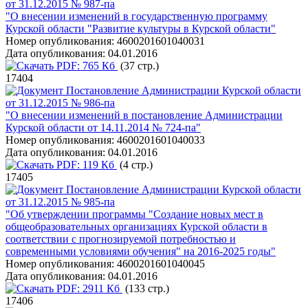
от 31.12.2015 № 987-па
"О внесении изменений в государственную программу
Курской области "Развитие культуры в Курской области"
Номер опубликования:
4600201601040031
Дата опубликования:
04.01.2016
PDF:
765 Кб
(37 стр.)
17404
Постановление Администрации Курской области
от 31.12.2015 № 986-па
"О внесении изменений в постановление Администрации
Курской области от 14.11.2014 № 724-па"
Номер опубликования:
4600201601040033
Дата опубликования:
04.01.2016
PDF:
119 Кб
(4 стр.)
17405
Постановление Администрации Курской области
от 31.12.2015 № 985-па
"Об утверждении программы "Создание новых мест в
общеобразовательных организациях Курской области в
соответствии с прогнозируемой потребностью и
современными условиями обучения" на 2016-2025 годы"
Номер опубликования:
4600201601040045
Дата опубликования:
04.01.2016
PDF:
2911 Кб
(133 стр.)
17406