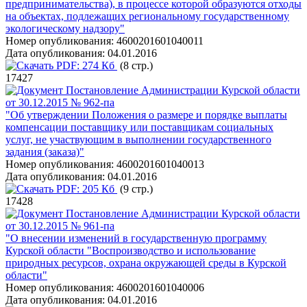
предпринимательства), в процессе которой образуются отходы
на объектах, подлежащих региональному государственному
экологическому надзору"
Номер опубликования:
4600201601040011
Дата опубликования:
04.01.2016
PDF:
274 Кб
(8 стр.)
17427
Постановление Администрации Курской области
от 30.12.2015 № 962-па
"Об утверждении Положения о размере и порядке выплаты
компенсации поставщику или поставщикам социальных
услуг, не участвующим в выполнении государственного
задания (заказа)"
Номер опубликования:
4600201601040013
Дата опубликования:
04.01.2016
PDF:
205 Кб
(9 стр.)
17428
Постановление Администрации Курской области
от 30.12.2015 № 961-па
"О внесении изменений в государственную программу
Курской области "Воспроизводство и использование
природных ресурсов, охрана окружающей среды в Курской
области"
Номер опубликования:
4600201601040006
Дата опубликования:
04.01.2016