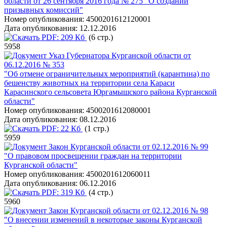
области от 26 сентября 2016 года № 275 "О создании
призывных комиссий"
Номер опубликования:
4500201612120001
Дата опубликования:
12.12.2016
PDF:
209 Кб
(6 стр.)
5958
Указ Губернатора Курганской области от
06.12.2016 № 353
"Об отмене ограничительных мероприятий (карантина) по
бешенству животных на территории села Караси
Карасинского сельсовета Юргамышского района Курганской
области"
Номер опубликования:
4500201612080001
Дата опубликования:
08.12.2016
PDF:
22 Кб
(1 стр.)
5959
Закон Курганской области от 02.12.2016 № 99
"О правовом просвещении граждан на территории
Курганской области"
Номер опубликования:
4500201612060011
Дата опубликования:
06.12.2016
PDF:
319 Кб
(4 стр.)
5960
Закон Курганской области от 02.12.2016 № 98
"О внесении изменений в некоторые законы Курганской