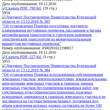
Дата опубликования:
19.12.2016
PDF:
790 Кб
(29 стр.)
5954
Постановление Правительства Курганской
области от 13.12.2016 № 385
"Об установлении Порядка подготовки документа
планирования регулярных перевозок пассажиров и багажа
автомобильным транспортом и городским наземным
электрическим транспортом по межмуниципальным
маршрутам регулярных перевозок"
Номер опубликования:
4500201612190017
Дата опубликования:
19.12.2016
PDF:
227 Кб
(5 стр.)
5955
Постановление Правительства Курганской
области от 13.12.2016 № 384
"Об установлении Порядка использования собственниками
земельных участков, землепользователями, землевладельцами,
арендаторами земельных участков в границах данных
земельных участков без применения взрывных работ для
собственных нужд общераспространенных полезных
ископаемых, имеющихся в границах земельного участка и не
числящихся на государственном балансе, подземных вод,
объем извлечения которых должен составлять не более 100
кубических метров в сутки, из водоносных горизонтов, не