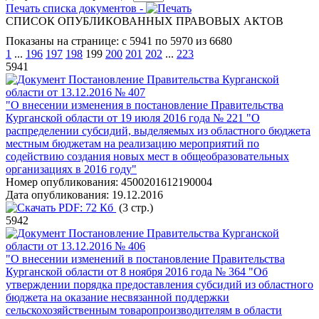
Печать списка документов -
СПИСОК ОПУБЛИКОВАННЫХ ПРАВОВЫХ АКТОВ
Показаны на странице: с 5941 по 5970 из 6680
1
...
196
197
198
199
200
201
202
...
223
5941
Постановление Правительства Курганской
области от 13.12.2016 № 407
"О внесении изменения в постановление Правительства
Курганской области от 19 июля 2016 года № 221 "О
распределении субсидий, выделяемых из областного бюджета
местным бюджетам на реализацию мероприятий по
содействию создания новых мест в общеобразовательных
организациях в 2016 году"
Номер опубликования:
4500201612190004
Дата опубликования:
19.12.2016
PDF:
72 Кб
(3 стр.)
5942
Постановление Правительства Курганской
области от 13.12.2016 № 406
"О внесении изменений в постановление Правительства
Курганской области от 8 ноября 2016 года № 364 "Об
утверждении порядка предоставления субсидий из областного
бюджета на оказание несвязанной поддержки
сельскохозяйственным товаропроизводителям в области