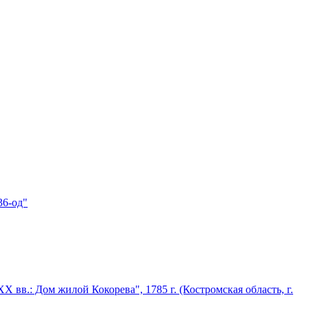
36-од"
 вв.: Дом жилой Кокорева", 1785 г. (Костромская область, г.