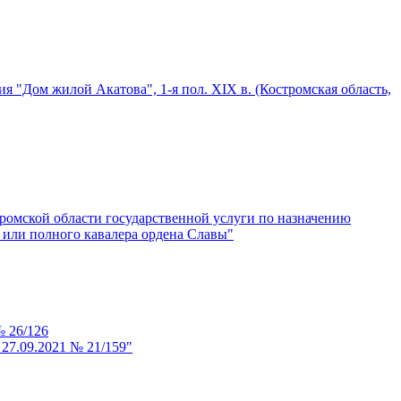
 "Дом жилой Акатова", 1-я пол. XIX в. (Костромская область,
ромской области государственной услуги по назначению
 или полного кавалера ордена Славы"
№ 26/126
27.09.2021 № 21/159"