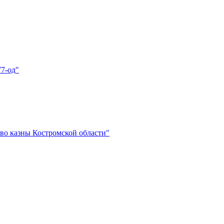
77-од"
во казны Костромской области"