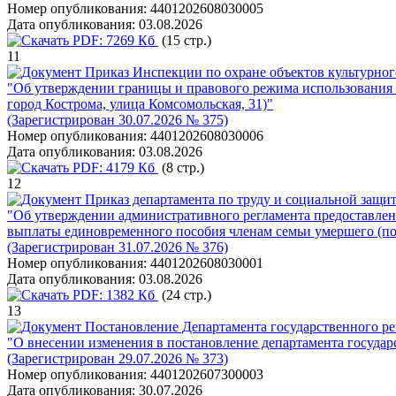
Номер опубликования:
4401202608030005
Дата опубликования:
03.08.2026
PDF:
7269 Кб
(15 стр.)
11
Приказ Инспекции по охране объектов культурног
"Об утверждении границы и правового режима использования те
город Кострома, улица Комсомольская, 31)"
(Зарегистрирован 30.07.2026 № 375)
Номер опубликования:
4401202608030006
Дата опубликования:
03.08.2026
PDF:
4179 Кб
(8 стр.)
12
Приказ департамента по труду и социальной защит
"Об утверждении административного регламента предоставлени
выплаты единовременного пособия членам семьи умершего (по
(Зарегистрирован 31.07.2026 № 376)
Номер опубликования:
4401202608030001
Дата опубликования:
03.08.2026
PDF:
1382 Кб
(24 стр.)
13
Постановление Департамента государственного ре
"О внесении изменения в постановление департамента государс
(Зарегистрирован 29.07.2026 № 373)
Номер опубликования:
4401202607300003
Дата опубликования:
30.07.2026