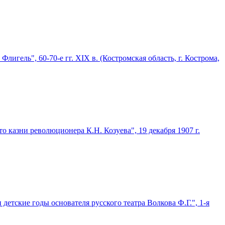
лигель", 60-70-е гг. XIX в. (Костромская область, г. Кострома,
 казни революционера К.Н. Козуева", 19 декабря 1907 г.
етские годы основателя русского театра Волкова Ф.Г.", 1-я