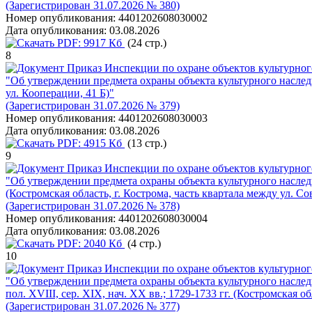
(Зарегистрирован 31.07.2026 № 380)
Номер опубликования:
4401202608030002
Дата опубликования:
03.08.2026
PDF:
9917 Кб
(24 стр.)
8
Приказ Инспекции по охране объектов культурног
"Об утверждении предмета охраны объекта культурного наследия 
ул. Кооперации, 41 Б)"
(Зарегистрирован 31.07.2026 № 379)
Номер опубликования:
4401202608030003
Дата опубликования:
03.08.2026
PDF:
4915 Кб
(13 стр.)
9
Приказ Инспекции по охране объектов культурног
"Об утверждении предмета охраны объекта культурного наследи
(Костромская область, г. Кострома, часть квартала между ул. С
(Зарегистрирован 31.07.2026 № 378)
Номер опубликования:
4401202608030004
Дата опубликования:
03.08.2026
PDF:
2040 Кб
(4 стр.)
10
Приказ Инспекции по охране объектов культурного
"Об утверждении предмета охраны объекта культурного наследи
пол. XVIII, сер. XIX, нач. XX вв.; 1729-1733 гг. (Костромская об
(Зарегистрирован 31.07.2026 № 377)