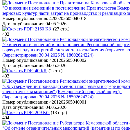
Постановление Правительства Кемеровской области
"О внесении изменений в постановление Правительства Кемер
зерновых культур части затрат на производство и реализацию 
Номер опубликования:
4200202605040018
Дата опубликования:
04.05.2026
PDF:
2160 Кб
(27 стр.)
402
Постановление Региональной энергетической коми
"О внесении изменений в постановление Региональной энерге
горячую воду в открытой системе теплоснабжения (горячего в
(Зарегистрирован 30.04.2026 № 18602624224)
Номер опубликования:
4201202605040002
Дата опубликования:
04.05.2026
PDF:
40 Кб
(1 стр.)
403
Постановление Региональной энергетической коми
"Об утверждении производственной программы в сфере водоот
энергетическая компания" (Кемеровский городской округ)"
(Зарегистрирован 30.04.2026 № 18592624224)
Номер опубликования:
4201202605040001
Дата опубликования:
04.05.2026
PDF:
269 Кб
(13 стр.)
404
Постановление Губернатора Кемеровской области -
"Об отмене ограничительных мероприятий (карантина) по беш