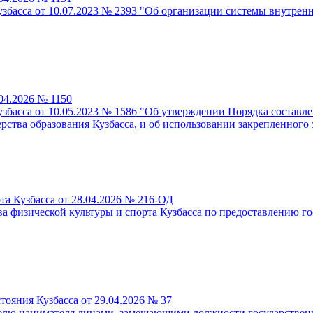
збасса от 10.07.2023 № 2393 "Об организации системы внутрен
04.2026 № 1150
басса от 10.05.2023 № 1586 "Об утверждении Порядка составлен
ства образования Кузбасса, и об использовании закрепленного
та Кузбасса от 28.04.2026 № 216-ОД
 физической культуры и спорта Кузбасса по предоставлению го
тояния Кузбасса от 29.04.2026 № 37
лю нанимателя лицами, замещающими должности государственно