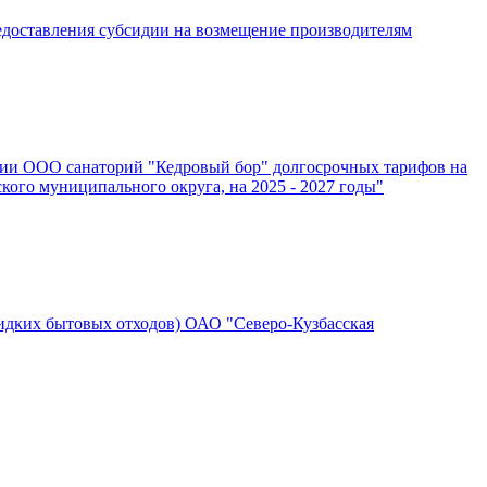
едоставления субсидии на возмещение производителям
ении ООО санаторий "Кедровый бор" долгосрочных тарифов на
кого муниципального округа, на 2025 - 2027 годы"
идких бытовых отходов) ОАО "Северо-Кузбасская