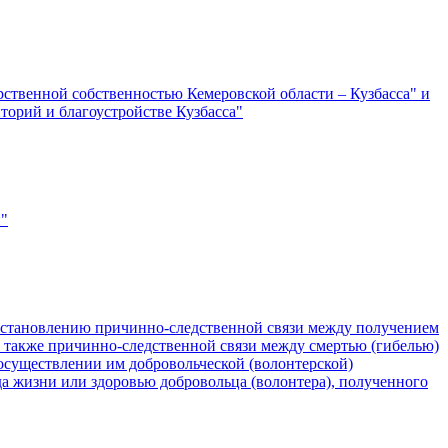
рственной собственностью Кемеровской области – Кузбасса" и
иторий и благоустройстве Кузбасса"
и"
 установлению причинно-следственной связи между получением
а также причинно-следственной связи между смертью (гибелью)
осуществлении им добровольческой (волонтерской)
еда жизни или здоровью добровольца (волонтера), полученного