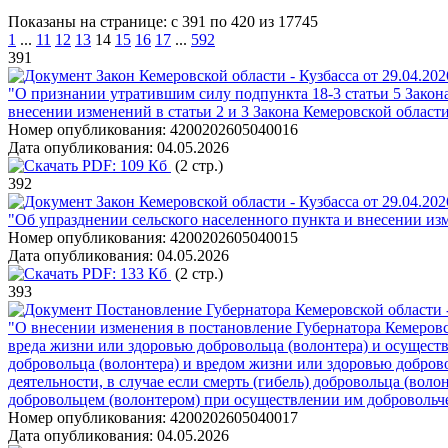
Показаны на странице: с 391 по 420 из 17745
1
...
11
12
13
14
15
16
17
...
592
391
Закон Кемеровской области - Кузбасса от 29.04.20
"О признании утратившим силу подпункта 18-3 статьи 5 Закона
внесении изменений в статьи 2 и 3 Закона Кемеровской област
Номер опубликования:
4200202605040016
Дата опубликования:
04.05.2026
PDF:
109 Кб
(2 стр.)
392
Закон Кемеровской области - Кузбасса от 29.04.20
"Об упразднении сельского населенного пункта и внесении из
Номер опубликования:
4200202605040015
Дата опубликования:
04.05.2026
PDF:
133 Кб
(2 стр.)
393
Постановление Губернатора Кемеровской области -
"О внесении изменения в постановление Губернатора Кемеровс
вреда жизни или здоровью добровольца (волонтера) и осуществ
добровольца (волонтера) и вредом жизни или здоровью добров
деятельности, в случае если смерть (гибель) добровольца (вол
добровольцем (волонтером) при осуществлении им добровольче
Номер опубликования:
4200202605040017
Дата опубликования:
04.05.2026