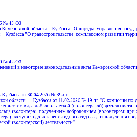
26 № 43-ОЗ
 Кемеровской области – Кузбасса "О порядке управления госуда
и – Кузбасса "О градостроительстве, комплексном развитии терр
26 № 42-ОЗ
менений в некоторые законодательные акты Кемеровской област
 Кузбасса от 30.04.2026 № 89-пг
кой области — Кузбасса от 11.02.2026 № 19-пг "О комиссии по
лением им вида добровольческой (волонтерской) деятельности, 
ольца (волонтера), полученным добровольцем (волонтером) при 
онтера) наступила до истечения одного года со дня получения вр
ской (волонтерской) деятельности"