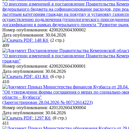
"О внесении изменений в постановление Правительства Кемеров
федерального бюджета на софинансирование расходов, при реа
льготным категориям граждан на покупку и установку газоисп
осуществлению подключения (технологического присоединения
догазификации в рамках федерального проекта "Развитие рынк
Номер опубликования:
4200202604300002
Дата опубликования:
30.04.2026
PDF:
148 Кб
(2 стр.)
409
Постановление Правительства Кемеровской области
"О внесении изменений в постановление Правительства Кемеро
граждан"
Номер опубликования:
4200202604300001
Дата опубликования:
30.04.2026
PDF:
431 Кб
(6 стр.)
410
Приказ Министерства финансов Кузбасса от 28.04
"Об утверждении формы соглашения о мерах по социально-эк
области – Кузбасса"
(Зарегистрирован 28.04.2026 № 00712614223)
Номер опубликования:
4201202604300004
Дата опубликования:
30.04.2026
PDF:
1297 Кб
(8 стр.)
411
Приказ Министерства образования Кузбасса от 29.