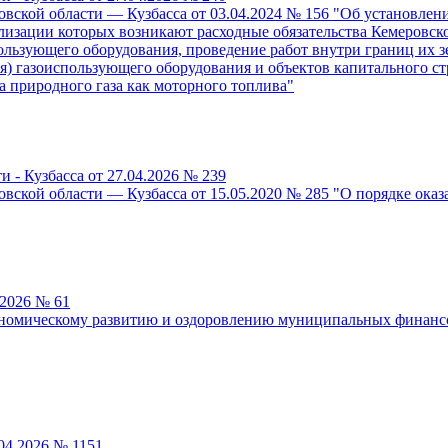
ской области — Кузбасса от 03.04.2024 № 156 "Об установлении
лизации которых возникают расходные обязательства Кемеровск
ользующего оборудования, проведение работ внутри границ их з
) газоиспользующего оборудования и объектов капитального ст
а природного газа как моторного топлива"
 - Кузбасса от 27.04.2026 № 239
вской области — Кузбасса от 15.05.2020 № 285 "О порядке ока
.2026 № 61
ономическому развитию и оздоровлению муниципальных финансо
04.2026 № 1151