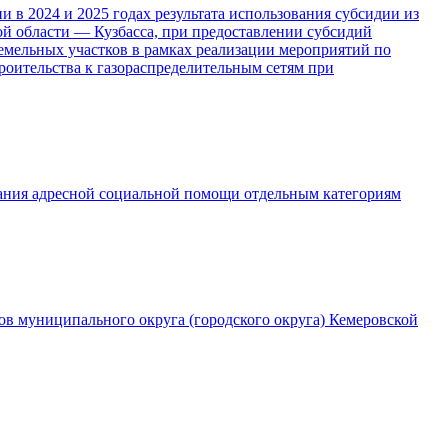
 в 2024 и 2025 годах результата использования субсидии из
ой области — Кузбасса, при предоставлении субсидий
емельных участков в рамках реализации мероприятий по
роительства к газораспределительным сетям при
зания адресной социальной помощи отдельным категориям
в муниципального округа (городского округа) Кемеровской