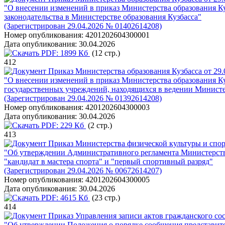
"О внесении изменений в приказ Министерства образования Ку
законодательства в Министерстве образования Кузбасса"
(Зарегистрирован 29.04.2026 № 01402614208)
Номер опубликования:
4201202604300001
Дата опубликования:
30.04.2026
PDF:
1899 Кб
(12 стр.)
412
Приказ Министерства образования Кузбасса от 29.
"О внесении изменений в приказ Министерства образования Куз
государственных учреждений, находящихся в ведении Министер
(Зарегистрирован 29.04.2026 № 01392614208)
Номер опубликования:
4201202604300003
Дата опубликования:
30.04.2026
PDF:
229 Кб
(2 стр.)
413
Приказ Министерства физической культуры и спор
"Об утверждении Административного регламента Министерства
"кандидат в мастера спорта" и "первый спортивный разряд"
(Зарегистрирован 29.04.2026 № 00672614207)
Номер опубликования:
4201202604300005
Дата опубликования:
30.04.2026
PDF:
4615 Кб
(23 стр.)
414
Приказ Управления записи актов гражданского сос
"Об утверждении Положения о порядке сообщения представите