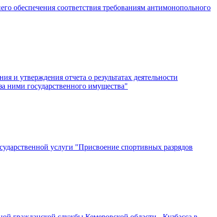
него обеспечения соответствия требованиям антимонопольного
ия и утверждения отчета о результатах деятельности
 за ними государственного имущества"
сударственной услуги "Присвоение спортивных разрядов
й гражданской службы Кемеровской области - Кузбасса в