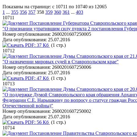
Показаны на странице: с 10711 по 10740 из 12065
1
...
355
356
357
358
359
360
361
...
403
10711
Постановление Губернатора Ставропольского края 
"О признании утратившим силу пункта 2 постановления Губерн
Номер опубликования:
2600201607250005
Дата опубликования:
25.07.2016
PDF:
37 Кб
(1 стр.)
10712
Постановление Думы Ставропольского края от 21
"О назначении мировых судей в Ставропольском крае"
Номер опубликования:
2600201607250006
Дата опубликования:
25.07.2016
PDF:
47 Кб
(1 стр.)
10713
Постановление Думы Ставропольского края от 20
"О поддержке Думой Ставропольского края обращения Арханге
Федерации С.Е. Нарышкину по вопросу о статусе граждан Росси
Отечественной войны)"
Номер опубликования:
2600201607250002
Дата опубликования:
25.07.2016
PDF:
56 Кб
(1 стр.)
10714
Постановление Правительства Ставропольского кра