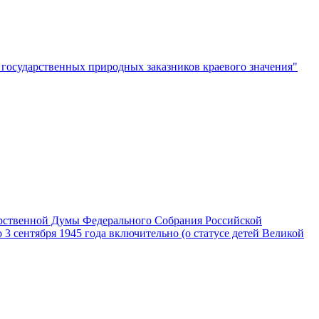
 государственных природных заказников краевого значения"
арственной Думы Федерального Собрания Российской
3 сентября 1945 года включительно (о статусе детей Великой