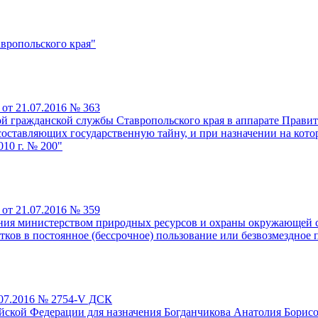
вропольского края"
от 21.07.2016 № 363
ой гражданской службы Ставропольского края в аппарате Прави
 составляющих государственную тайну, и при назначении на кот
10 г. № 200"
от 21.07.2016 № 359
ния министерством природных ресурсов и охраны окружающей с
тков в постоянное (бессрочное) пользование или безвозмездное 
.07.2016 № 2754-V ДСК
йской Федерации для назначения Богданчикова Анатолия Борисо