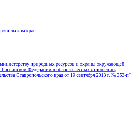
вропольском крае"
х министерству природных ресурсов и охраны окружающей
й Российской Федерации в области лесных отношений,
ства Ставропольского края от 19 сентября 2013 г. № 353-п"