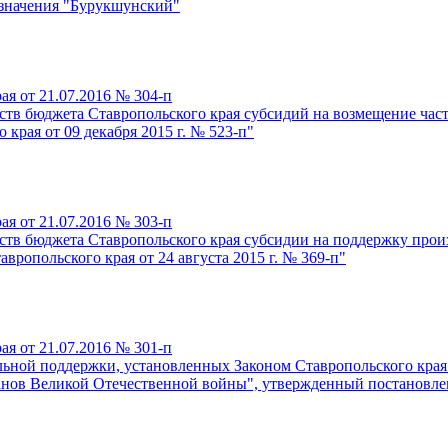
 значения "Бурукшунский"
я от 21.07.2016 № 304-п
дств бюджета Ставропольского края субсидий на возмещение час
края от 09 декабря 2015 г. № 523-п"
я от 21.07.2016 № 303-п
дств бюджета Ставропольского края субсидии на поддержку про
ропольского края от 24 августа 2015 г. № 369-п"
я от 21.07.2016 № 301-п
ьной поддержки, установленных Законом Ставропольского края
анов Великой Отечественной войны", утвержденный постановлен