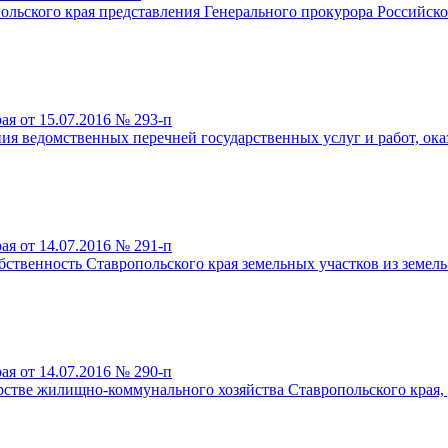
ольского края представления Генерального прокурора Российск
я от 15.07.2016 № 293-п
ия ведомственных перечней государственных услуг и работ, о
я от 14.07.2016 № 291-п
ственность Ставропольского края земельных участков из земель
я от 14.07.2016 № 290-п
рстве жилищно-коммунального хозяйства Ставропольского края,