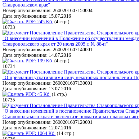
Ставропольском крае"
Номер опубликования:
2600201607150004
Дата опубликования:
15.07.2016
PDF:
245 Кб
(4 стр.)
10733
Постановление Правительства Ставропольского кра
"О внесении изменений в Положение об осуществлении междун
Ставропольского края от 20 июля 2005 г. № 88-п"
Номер опубликования:
2600201607140001
Дата опубликования:
14.07.2016
PDF:
199 Кб
(4 стр.)
10734
Постановление Правительства Ставропольского кра
"О признании утратившими силу некоторых постановлений Пра
Номер опубликования:
2600201607130001
Дата опубликования:
13.07.2016
PDF:
45 Кб
(1 стр.)
10735
Постановление Правительства Ставропольского кра
"О внесении изменений в постановление Правительства Ставро
Ставропольского края и экспертизе нормативных правовых ак
Номер опубликования:
2600201607120001
Дата опубликования:
12.07.2016
PDF:
1064 Кб
(14 стр.)
10736