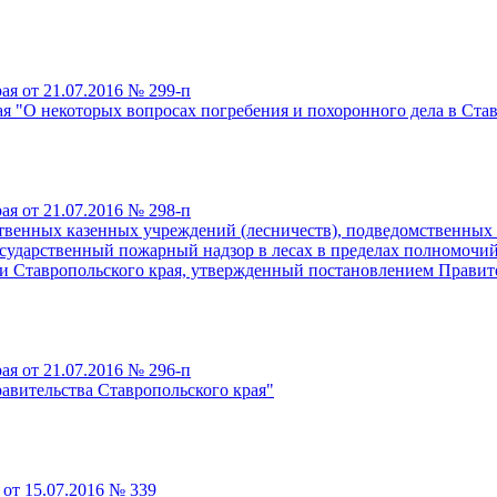
я от 21.07.2016 № 299-п
ая "О некоторых вопросах погребения и похоронного дела в Ста
я от 21.07.2016 № 298-п
ственных казенных учреждений (лесничеств), подведомственны
сударственный пожарный надзор в лесах в пределах полномочи
и Ставропольского края, утвержденный постановлением Правитель
я от 21.07.2016 № 296-п
вительства Ставропольского края"
от 15.07.2016 № 339