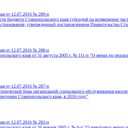
я от 12.07.2016 № 289-п
дств бюджета Ставропольского края субсидий на возмещение част
страхования, утвержденный постановлением Правительства Ставр
я от 12.07.2016 № 288-п
ольского края от 31 августа 2005 г. № 111-п "О мерах по реали
я от 12.07.2016 № 287-п
ехнической базы организаций социального обслуживания населе
итории Ставропольского края, в 2016 году"
я от 12.07.2016 № 283-п
ольского края от 26 января 2005 г. № 6-п "О некоторых мерах 