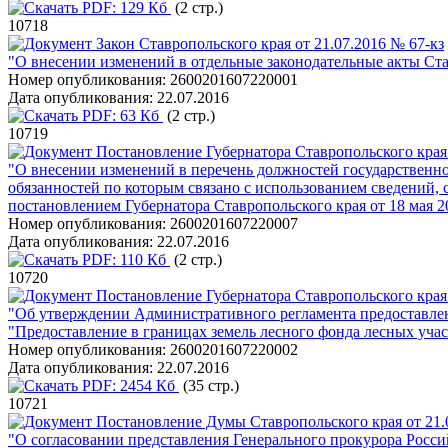
PDF:
129 Кб
(2 стр.)
10718
Закон Ставропольского края от 21.07.2016 № 67-кз
"О внесении изменений в отдельные законодательные акты Ста
Номер опубликования:
2600201607220001
Дата опубликования:
22.07.2016
PDF:
63 Кб
(2 стр.)
10719
Постановление Губернатора Ставропольского края 
"О внесении изменений в перечень должностей государственн
обязанностей по которым связано с использованием сведений,
постановлением Губернатора Ставропольского края от 18 мая 20
Номер опубликования:
2600201607220007
Дата опубликования:
22.07.2016
PDF:
110 Кб
(2 стр.)
10720
Постановление Губернатора Ставропольского края 
"Об утверждении Административного регламента предоставле
"Предоставление в границах земель лесного фонда лесных учас
Номер опубликования:
2600201607220002
Дата опубликования:
22.07.2016
PDF:
2454 Кб
(35 стр.)
10721
Постановление Думы Ставропольского края от 21
"О согласовании представления Генерального прокурора Росси