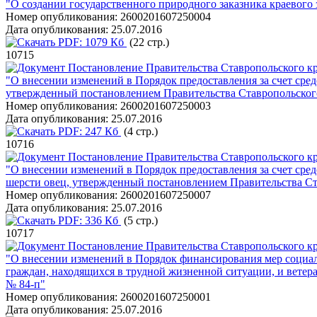
"О создании государственного природного заказника краевого
Номер опубликования:
2600201607250004
Дата опубликования:
25.07.2016
PDF:
1079 Кб
(22 стр.)
10715
Постановление Правительства Ставропольского кра
"О внесении изменений в Порядок предоставления за счет сре
утвержденный постановлением Правительства Ставропольского 
Номер опубликования:
2600201607250003
Дата опубликования:
25.07.2016
PDF:
247 Кб
(4 стр.)
10716
Постановление Правительства Ставропольского кра
"О внесении изменений в Порядок предоставления за счет сре
шерсти овец, утвержденный постановлением Правительства Став
Номер опубликования:
2600201607250007
Дата опубликования:
25.07.2016
PDF:
336 Кб
(5 стр.)
10717
Постановление Правительства Ставропольского кра
"О внесении изменений в Порядок финансирования мер социал
граждан, находящихся в трудной жизненной ситуации, и ветер
№ 84-п"
Номер опубликования:
2600201607250001
Дата опубликования:
25.07.2016