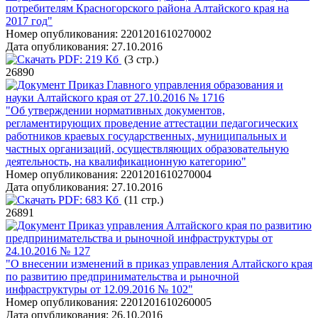
потребителям Красногорского района Алтайского края на
2017 год"
Номер опубликования:
2201201610270002
Дата опубликования:
27.10.2016
PDF:
219 Кб
(3 стр.)
26890
Приказ Главного управления образования и
науки Алтайского края от 27.10.2016 № 1716
"Об утверждении нормативных документов,
регламентирующих проведение аттестации педагогических
работников краевых государственных, муниципальных и
частных организаций, осуществляющих образовательную
деятельность, на квалификационную категорию"
Номер опубликования:
2201201610270004
Дата опубликования:
27.10.2016
PDF:
683 Кб
(11 стр.)
26891
Приказ управления Алтайского края по развитию
предпринимательства и рыночной инфраструктуры от
24.10.2016 № 127
"О внесении изменений в приказ управления Алтайского края
по развитию предпринимательства и рыночной
инфраструктуры от 12.09.2016 № 102"
Номер опубликования:
2201201610260005
Дата опубликования:
26.10.2016