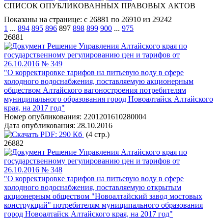
СПИСОК ОПУБЛИКОВАННЫХ ПРАВОВЫХ АКТОВ
Показаны на странице: с 26881 по 26910 из 29242
1
...
894
895
896
897
898
899
900
...
975
26881
Решение Управления Алтайского края по
государственному регулированию цен и тарифов от
26.10.2016 № 349
"О корректировке тарифов на питьевую воду в сфере
холодного водоснабжения, поставляемую акционерным
обществом Алтайского вагоностроения потребителям
муниципального образования город Новоалтайск Алтайского
края, на 2017 год"
Номер опубликования:
2201201610280004
Дата опубликования:
28.10.2016
PDF:
290 Кб
(4 стр.)
26882
Решение Управления Алтайского края по
государственному регулированию цен и тарифов от
26.10.2016 № 348
"О корректировке тарифов на питьевую воду в сфере
холодного водоснабжения, поставляемую открытым
акционерным обществом "Новоалтайский завод мостовых
конструкций" потребителям муниципального образования
город Новоалтайск Алтайского края, на 2017 год"