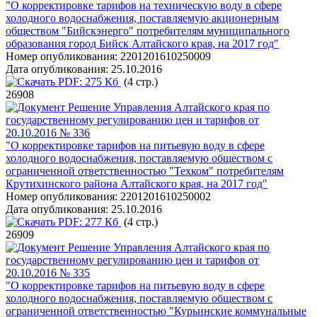
"О корректировке тарифов на техническую воду в сфере
холодного водоснабжения, поставляемую акционерным
обществом "Бийскэнерго" потребителям муниципального
образования город Бийск Алтайского края, на 2017 год"
Номер опубликования:
2201201610250009
Дата опубликования:
25.10.2016
PDF:
275 Кб
(4 стр.)
26908
Решение Управления Алтайского края по
государственному регулированию цен и тарифов от
20.10.2016 № 336
"О корректировке тарифов на питьевую воду в сфере
холодного водоснабжения, поставляемую обществом с
ограниченной ответственностью "Техком" потребителям
Крутихинского района Алтайского края, на 2017 год"
Номер опубликования:
2201201610250002
Дата опубликования:
25.10.2016
PDF:
277 Кб
(4 стр.)
26909
Решение Управления Алтайского края по
государственному регулированию цен и тарифов от
20.10.2016 № 335
"О корректировке тарифов на питьевую воду в сфере
холодного водоснабжения, поставляемую обществом с
ограниченной ответственностью "Курьинские коммунальные