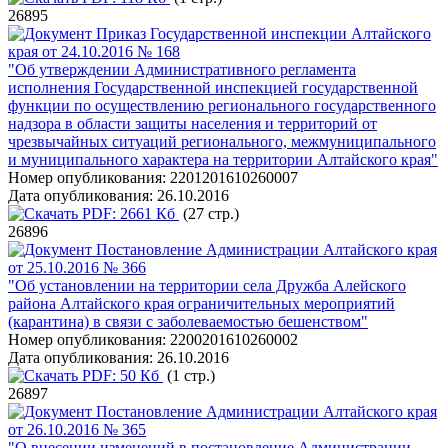
26895
Приказ Государственной инспекции Алтайского
края от 24.10.2016 № 168
"Об утверждении Административного регламента
исполнения Государственной инспекцией государственной
функции по осуществлению регионального государственного
надзора в области защиты населения и территорий от
чрезвычайных ситуаций регионального, межмуниципального
и муниципального характера на территории Алтайского края"
Номер опубликования:
2201201610260007
Дата опубликования:
26.10.2016
PDF:
2661 Кб
(27 стр.)
26896
Постановление Администрации Алтайского края
от 25.10.2016 № 366
"Об установлении на территории села Дружба Алейского
района Алтайского края ограничительных мероприятий
(карантина) в связи с заболеваемостью бешенством"
Номер опубликования:
2200201610260002
Дата опубликования:
26.10.2016
PDF:
50 Кб
(1 стр.)
26897
Постановление Администрации Алтайского края
от 26.10.2016 № 365
"О внесении изменений в постановление Администрации