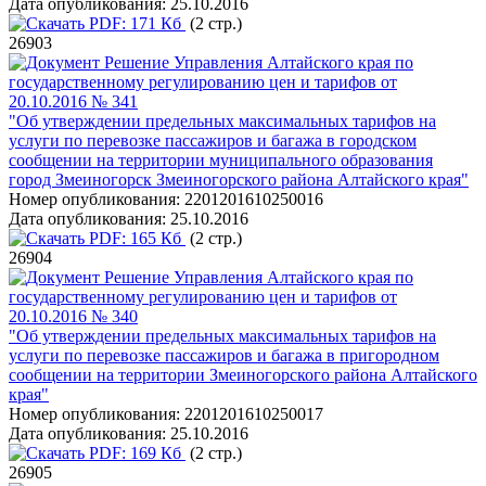
Дата опубликования:
25.10.2016
PDF:
171 Кб
(2 стр.)
26903
Решение Управления Алтайского края по
государственному регулированию цен и тарифов от
20.10.2016 № 341
"Об утверждении предельных максимальных тарифов на
услуги по перевозке пассажиров и багажа в городском
сообщении на территории муниципального образования
город Змеиногорск Змеиногорского района Алтайского края"
Номер опубликования:
2201201610250016
Дата опубликования:
25.10.2016
PDF:
165 Кб
(2 стр.)
26904
Решение Управления Алтайского края по
государственному регулированию цен и тарифов от
20.10.2016 № 340
"Об утверждении предельных максимальных тарифов на
услуги по перевозке пассажиров и багажа в пригородном
сообщении на территории Змеиногорского района Алтайского
края"
Номер опубликования:
2201201610250017
Дата опубликования:
25.10.2016
PDF:
169 Кб
(2 стр.)
26905