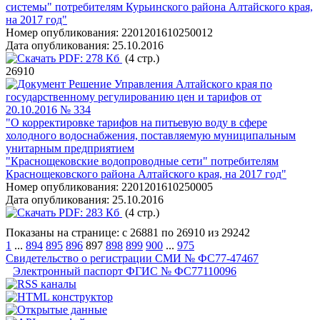
системы" потребителям Курьинского района Алтайского края,
на 2017 год"
Номер опубликования:
2201201610250012
Дата опубликования:
25.10.2016
PDF:
278 Кб
(4 стр.)
26910
Решение Управления Алтайского края по
государственному регулированию цен и тарифов от
20.10.2016 № 334
"О корректировке тарифов на питьевую воду в сфере
холодного водоснабжения, поставляемую муниципальным
унитарным предприятием
"Краснощековские водопроводные сети" потребителям
Краснощековского района Алтайского края, на 2017 год"
Номер опубликования:
2201201610250005
Дата опубликования:
25.10.2016
PDF:
283 Кб
(4 стр.)
Показаны на странице: с 26881 по 26910 из 29242
1
...
894
895
896
897
898
899
900
...
975
Свидетельство о регистрации СМИ № ФС77-47467
Электронный паспорт ФГИС № ФС77110096