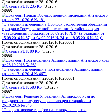
Дата опубликования:
28.10.2016
PDF:
235 Кб
(3 стр.)
26885
Приказ Государственной инспекции Алтайского
края от 27.10.2016 № 181
"О внесении изменений в Порядок рассмотрения обращений
граждан в Государственной инспекции Алтайского края,
утвержденный приказом от 30.09.2016 № 97 (в редакции от
15.08.2014 № 67, от 04.02.2016 № 24, от 18.05.2016 № 82 )"
Номер опубликования:
2201201610280001
Дата опубликования:
28.10.2016
PDF:
80 Кб
(1 стр.)
26886
Постановление Администрации Алтайского края
от 26.10.2016 № 368
"О внесении изменений в постановление Администрации
края от 13.10.2014 № 467"
Номер опубликования:
2200201610280001
Дата опубликования:
28.10.2016
PDF:
583 Кб
(13 стр.)
26887
Решение Управления Алтайского края по
государственному регулированию цен и тарифов от
26.10.2016 № 345
"О корректировке тарифов на тепловую энергию,