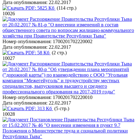
Дата опубликования:
22.02.2017
PDF:
5825 Кб
(114 стр.)
10026
Распоряжение Правительства Республики Тыва
от 20.02.2017 № 81-р "О внесении изменений в состав
общественного совета по вопросам жилищно-коммунального
хозяйства при Правительстве Республики Тыва"
Номер опубликования:
1700201702220002
Дата опубликования:
22.02.2017
PDF:
58 Кб
(2 стр.)
10027
Распоряжение Правительства Республики Тыва
от 20.02.2017 № 80-р "Об утверждении плана мероприятий
("дорожной карты") по взаимодействию с ООО "Угольная
компания "Межегейуголь" и трудоустройству местных
специалистов, выпускников высшего и среднего
профессионального образования на 2017-2019 годы"
Номер опубликования:
1700201702220010
Дата опубликования:
22.02.2017
PDF:
313 Кб
(5 стр.)
10028
Постановление Правительства Республики Тыва
от 15.02.2017 № 46 "О внесении изменения в пункт 9.7
Положения о Министерстве труда и социальной политики
Республики Тыва"