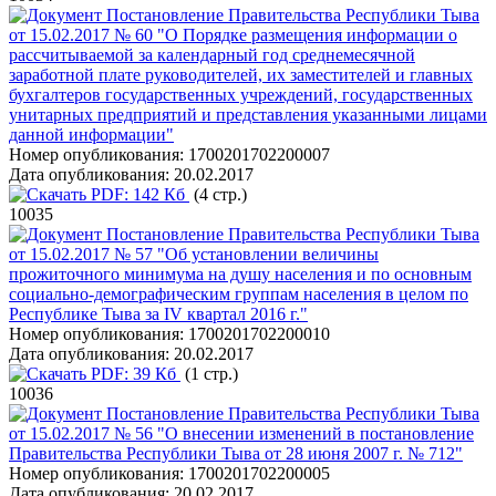
Постановление Правительства Республики Тыва
от 15.02.2017 № 60 "О Порядке размещения информации о
рассчитываемой за календарный год среднемесячной
заработной плате руководителей, их заместителей и главных
бухгалтеров государственных учреждений, государственных
унитарных предприятий и представления указанными лицами
данной информации"
Номер опубликования:
1700201702200007
Дата опубликования:
20.02.2017
PDF:
142 Кб
(4 стр.)
10035
Постановление Правительства Республики Тыва
от 15.02.2017 № 57 "Об установлении величины
прожиточного минимума на душу населения и по основным
социально-демографическим группам населения в целом по
Республике Тыва за IV квартал 2016 г."
Номер опубликования:
1700201702200010
Дата опубликования:
20.02.2017
PDF:
39 Кб
(1 стр.)
10036
Постановление Правительства Республики Тыва
от 15.02.2017 № 56 "О внесении изменений в постановление
Правительства Республики Тыва от 28 июня 2007 г. № 712"
Номер опубликования:
1700201702200005
Дата опубликования:
20.02.2017