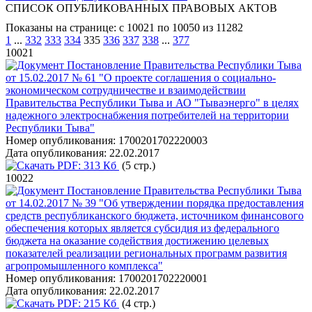
СПИСОК ОПУБЛИКОВАННЫХ ПРАВОВЫХ АКТОВ
Показаны на странице: с 10021 по 10050 из 11282
1
...
332
333
334
335
336
337
338
...
377
10021
Постановление Правительства Республики Тыва
от 15.02.2017 № 61 "О проекте соглашения о социально-
экономическом сотрудничестве и взаимодействии
Правительства Республики Тыва и АО "Тываэнерго" в целях
надежного электроснабжения потребителей на территории
Республики Тыва"
Номер опубликования:
1700201702220003
Дата опубликования:
22.02.2017
PDF:
313 Кб
(5 стр.)
10022
Постановление Правительства Республики Тыва
от 14.02.2017 № 39 "Об утверждении порядка предоставления
средств республиканского бюджета, источником финансового
обеспечения которых является субсидия из федерального
бюджета на оказание содействия достижению целевых
показателей реализации региональных программ развития
агропромышленного комплекса"
Номер опубликования:
1700201702220001
Дата опубликования:
22.02.2017
PDF:
215 Кб
(4 стр.)