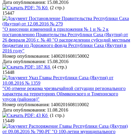
Дата опубликования:
15.08.2016
PDF:
76 Кб
(2 стр.)
15447
Постановление Правительства Республики Саха
(Якутия) от 12.08.2016 № 279
"О внесении изменений в приложения № 1 и № 2 к
постановлению Правительства Республики Саха (Якутия) от
26 февраля 2016 г. № 40 "О распределении субсидий местным
бюджетам из Дорожного фонда Республики Саха (Якутия) в
2016 году"
Номер опубликования:
1400201608150002
Дата опубликования:
15.08.2016
PDF:
187 Кб
(4 стр.)
15448
Указ Главы Республики Саха (Якутия) от
10.08.2016 № 1359
"Об отмене режима чрезвычайной ситуации регионального
характера на территориях Оймяконского и Томпонского
улусов (районов)"
Номер опубликования:
1400201608110002
Дата опубликования:
11.08.2016
PDF:
43 Кб
(1 стр.)
15449
Распоряжение Главы Республики Саха (Якутия)
от 09.08.2016 № 790-РГ "О 100-летии муниципального