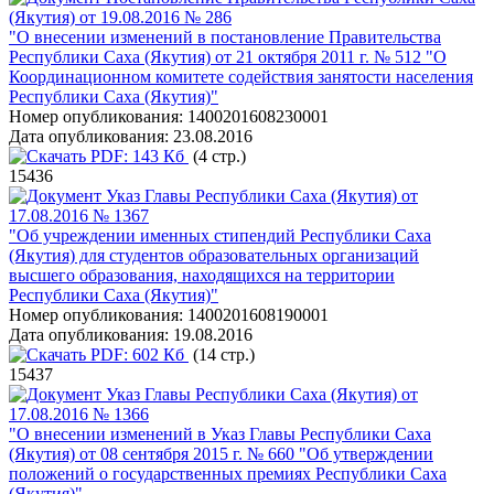
(Якутия) от 19.08.2016 № 286
"О внесении изменений в постановление Правительства
Республики Саха (Якутия) от 21 октября 2011 г. № 512 "О
Координационном комитете содействия занятости населения
Республики Саха (Якутия)"
Номер опубликования:
1400201608230001
Дата опубликования:
23.08.2016
PDF:
143 Кб
(4 стр.)
15436
Указ Главы Республики Саха (Якутия) от
17.08.2016 № 1367
"Об учреждении именных стипендий Республики Саха
(Якутия) для студентов образовательных организаций
высшего образования, находящихся на территории
Республики Саха (Якутия)"
Номер опубликования:
1400201608190001
Дата опубликования:
19.08.2016
PDF:
602 Кб
(14 стр.)
15437
Указ Главы Республики Саха (Якутия) от
17.08.2016 № 1366
"О внесении изменений в Указ Главы Республики Саха
(Якутия) от 08 сентября 2015 г. № 660 "Об утверждении
положений о государственных премиях Республики Саха
(Якутия)"