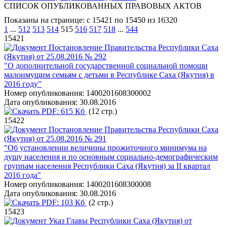
СПИСОК ОПУБЛИКОВАННЫХ ПРАВОВЫХ АКТОВ
Показаны на странице: с 15421 по 15450 из 16320
1
...
512
513
514
515
516
517
518
...
544
15421
Постановление Правительства Республики Саха
(Якутия) от 25.08.2016 № 292
"О дополнительной государственной социальной помощи
малоимущим семьям с детьми в Республике Саха (Якутия) в
2016 году"
Номер опубликования:
1400201608300002
Дата опубликования:
30.08.2016
PDF:
615 Кб
(12 стр.)
15422
Постановление Правительства Республики Саха
(Якутия) от 25.08.2016 № 291
"Об установлении величины прожиточного минимума на
душу населения и по основным социально-демографическим
группам населения Республики Саха (Якутия) за II квартал
2016 года"
Номер опубликования:
1400201608300008
Дата опубликования:
30.08.2016
PDF:
103 Кб
(2 стр.)
15423
Указ Главы Республики Саха (Якутия) от