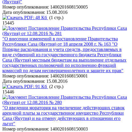
(Якутия)"
Номер опубликования:
1400201608150005
Дата опубликования:
15.08.2016
PDF:
48 Кб
(1 стр.)
15445
Постановление Правительства Республики Саха
(Якутия) от 12.08.2016 № 281
"О внесении изменений в постановление Правительства
Республики Саха (Якутия) от 18 апреля 2008 г. № 163 "О
Порядке расходования и учета средств, предоставляемых в
виде субвенций из государственного бюджета Республики
Саха (Якутия) местным бюджетам на выполнение отдельных
государственных полномочий по исполнению функций
комиссий по делам несовершеннолетних и защите их прав"
Номер опубликования:
1400201608150001
Дата опубликования:
15.08.2016
PDF:
91 Кб
(2 стр.)
15446
Постановление Правительства Республики Саха
(Якутия) от 12.08.2016 № 280
"О введении моратория на увеличение действующих ставок
арендной платы за государственное имущество Республики
Саха (Якутия) и на отмену действующих в отношении его
льгот"
Номер опубликования:
1400201608150003