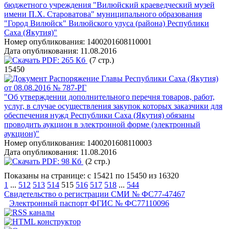
бюджетного учреждения "Вилюйский краеведческий музей
имени П.Х. Староватова" муниципального образования
"Город Вилюйск" Вилюйского улуса (района) Республики
Саха (Якутия)"
Номер опубликования:
1400201608110001
Дата опубликования:
11.08.2016
PDF:
265 Кб
(7 стр.)
15450
Распоряжение Главы Республики Саха (Якутия)
от 08.08.2016 № 787-РГ
"Об утверждении дополнительного перечня товаров, работ,
услуг, в случае осуществления закупок которых заказчики для
обеспечения нужд Республики Саха (Якутия) обязаны
проводить аукцион в электронной форме (электронный
аукцион)"
Номер опубликования:
1400201608110003
Дата опубликования:
11.08.2016
PDF:
98 Кб
(2 стр.)
Показаны на странице: с 15421 по 15450 из 16320
1
...
512
513
514
515
516
517
518
...
544
Свидетельство о регистрации СМИ № ФС77-47467
Электронный паспорт ФГИС № ФС77110096