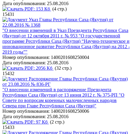
Дата опубликования:
25.08.2016
PDF:
153 Кб
(4 стр.)
15431
Указ Главы Республики Саха (Якутия) от
22.08.2016 № 1368
"О внесении изменений в Указ Президента Республики Саха
(Якутия) от 12 октября 2011 г. № 953 "О государственной
программе Республики Саха (Якутия) “Научно-техническое и
инновационное развитие Республики Саха (Якутия) на 2012 -
2019 годы”"
Номер опубликования:
1400201608250004
Дата опубликования:
25.08.2016
PDF:
2056 Кб
(32 стр.)
15432
Распоряжение Главы Республики Саха (Якутия)
от 23.08.2016 № 836-РГ
"О внесении изменений в распоряжение Президента
Республики Саха (Якутия) от 13 июня 2012 г. № 375-РП "О
Совете по вопросам коренных малочисленных народов
Севера при Главе Республики Саха (Якутия)"
Номер опубликования:
1400201608250006
Дата опубликования:
25.08.2016
PDF:
97 Кб
(2 стр.)
15433
Распоряжение Главы Республики Саха (Якутия)