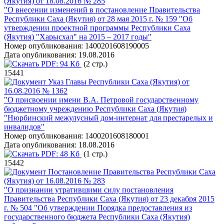
(Якутия) от 18.08.2016 № 285
"О внесении изменений в постановление Правительства
Республики Саха (Якутия) от 28 мая 2015 г. № 159 "Об
утверждении проектной программы Республики Саха
(Якутия) "Харысхал" на 2015 – 2017 годы"
Номер опубликования:
1400201608190005
Дата опубликования:
19.08.2016
PDF:
94 Кб
(2 стр.)
15441
Указ Главы Республики Саха (Якутия) от
16.08.2016 № 1362
"О присвоении имени В.А. Петровой государственному
бюджетному учреждению Республики Саха (Якутия)
"Нюрбинский межулусный дом-интернат для престарелых и
инвалидов"
Номер опубликования:
1400201608180001
Дата опубликования:
18.08.2016
PDF:
48 Кб
(1 стр.)
15442
Постановление Правительства Республики Саха
(Якутия) от 16.08.2016 № 283
"О признании утратившими силу постановления
Правительства Республики Саха (Якутия) от 23 декабря 2015
г. № 504 "Об утверждении Порядка предоставления из
государственного бюджета Республики Саха (Якутия)