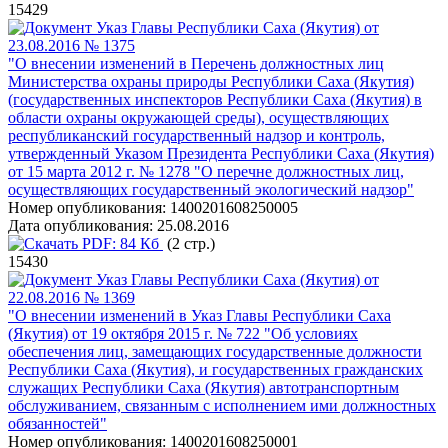
15429
Указ Главы Республики Саха (Якутия) от
23.08.2016 № 1375
"О внесении изменений в Перечень должностных лиц
Министерства охраны природы Республики Саха (Якутия)
(государственных инспекторов Республики Саха (Якутия) в
области охраны окружающей среды), осуществляющих
республиканский государственный надзор и контроль,
утвержденный Указом Президента Республики Саха (Якутия)
от 15 марта 2012 г. № 1278 "О перечне должностных лиц,
осуществляющих государственный экологический надзор"
Номер опубликования:
1400201608250005
Дата опубликования:
25.08.2016
PDF:
84 Кб
(2 стр.)
15430
Указ Главы Республики Саха (Якутия) от
22.08.2016 № 1369
"О внесении изменений в Указ Главы Республики Саха
(Якутия) от 19 октября 2015 г. № 722 "Об условиях
обеспечения лиц, замещающих государственные должности
Республики Саха (Якутия), и государственных гражданских
служащих Республики Саха (Якутия) автотранспортным
обслуживанием, связанным с исполнением ими должностных
обязанностей"
Номер опубликования:
1400201608250001