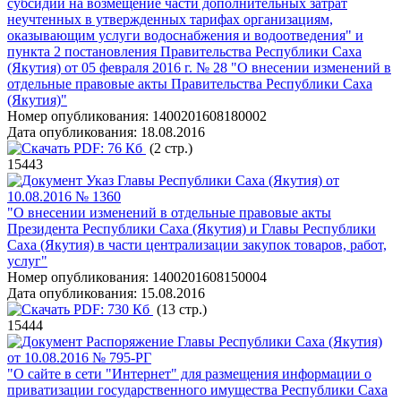
субсидий на возмещение части дополнительных затрат
неучтенных в утвержденных тарифах организациям,
оказывающим услуги водоснабжения и водоотведения" и
пункта 2 постановления Правительства Республики Саха
(Якутия) от 05 февраля 2016 г. № 28 "О внесении изменений в
отдельные правовые акты Правительства Республики Саха
(Якутия)"
Номер опубликования:
1400201608180002
Дата опубликования:
18.08.2016
PDF:
76 Кб
(2 стр.)
15443
Указ Главы Республики Саха (Якутия) от
10.08.2016 № 1360
"О внесении изменений в отдельные правовые акты
Президента Республики Саха (Якутия) и Главы Республики
Саха (Якутия) в части централизации закупок товаров, работ,
услуг"
Номер опубликования:
1400201608150004
Дата опубликования:
15.08.2016
PDF:
730 Кб
(13 стр.)
15444
Распоряжение Главы Республики Саха (Якутия)
от 10.08.2016 № 795-РГ
"О сайте в сети "Интернет" для размещения информации о
приватизации государственного имущества Республики Саха