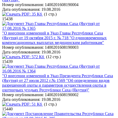
Номер опубликования:
1400201608190004
Дата опубликования:
19.08.2016
PDF:
35 Кб
(1 стр.)
15438
Указ Главы Республики Саха (Якутия) от
17.08.2016 № 1365
"О внесении изменений в Указ Главы Республики Саха
(Якутия) от 19 октября 2015 г. № 718 "О единовременных
компенсационных выплатах медицинским работникам"
Номер опубликования:
1400201608190003
Дата опубликования:
19.08.2016
PDF:
572 Кб
(12 стр.)
15439
Указ Главы Республики Саха (Якутия) от
16.08.2016 № 1364
"О внесении изменений в Указ Президента Республики Саха
(Якутия) от 27 июля 2012 г.№ 1569 "Об определении видов
разрешенной охоты и параметров осуществления охоты в
охотничьих угодьях Республики Саха (Якутия)"
Номер опубликования:
1400201608190002
Дата опубликования:
19.08.2016
PDF:
51 Кб
(1 стр.)
15440
Постановление Правительства Республики Саха