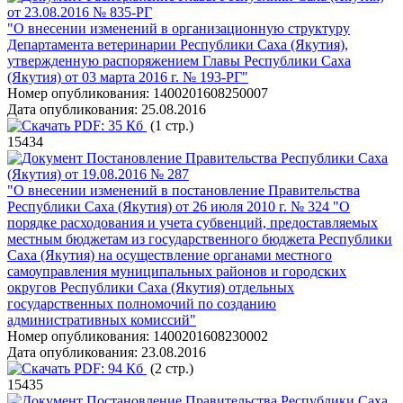
от 23.08.2016 № 835-РГ
"О внесении изменений в организационную структуру
Департамента ветеринарии Республики Саха (Якутия),
утвержденную распоряжением Главы Республики Саха
(Якутия) от 03 марта 2016 г. № 193-РГ"
Номер опубликования:
1400201608250007
Дата опубликования:
25.08.2016
PDF:
35 Кб
(1 стр.)
15434
Постановление Правительства Республики Саха
(Якутия) от 19.08.2016 № 287
"О внесении изменений в постановление Правительства
Республики Саха (Якутия) от 26 июля 2010 г. № 324 "О
порядке расходования и учета субвенций, предоставляемых
местным бюджетам из государственного бюджета Республики
Саха (Якутия) на осуществление органами местного
самоуправления муниципальных районов и городских
округов Республики Саха (Якутия) отдельных
государственных полномочий по созданию
административных комиссий"
Номер опубликования:
1400201608230002
Дата опубликования:
23.08.2016
PDF:
94 Кб
(2 стр.)
15435
Постановление Правительства Республики Саха