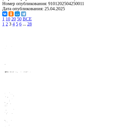
Номер опубликования:
9101202504250011
Дата опубликования:
25.04.2025
1
10
20
50
ВСЕ
1
2
3
4
5
6
...
28