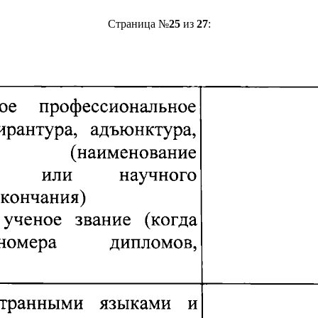
Страница №
25
из
27
: