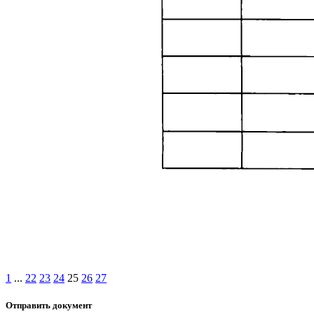
1
...
22
23
24
25
26
27
Отправить документ