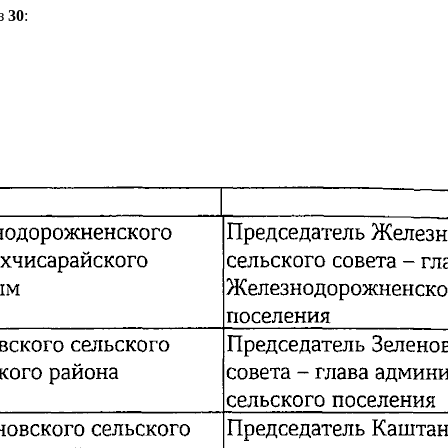
з
30
: