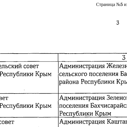
Страница №
5
и