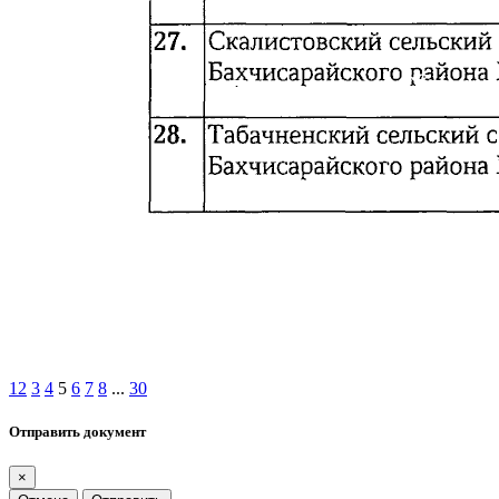
1
2
3
4
5
6
7
8
...
30
Отправить документ
×