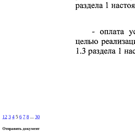
1
2
3
4
5
6
7
8
...
30
Отправить документ