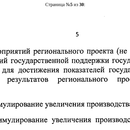
Страница №
5
из
30
: