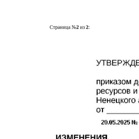
Страница №
2
из
2
: