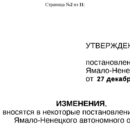
Страница №
2
из
11
: