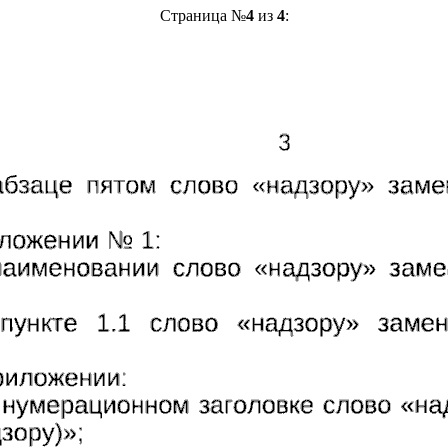
Страница №
4
из
4
: