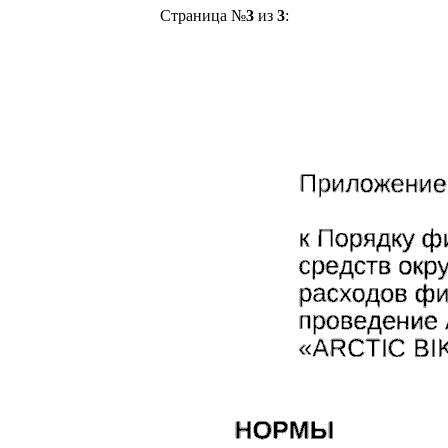
Страница №
3
из
3
: