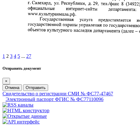
1
2
3
4
5
...
27
Отправить документ
×
Отмена
Отправить
Свидетельство о регистрации СМИ № ФС77-47467
Электронный паспорт ФГИС № ФС77110096