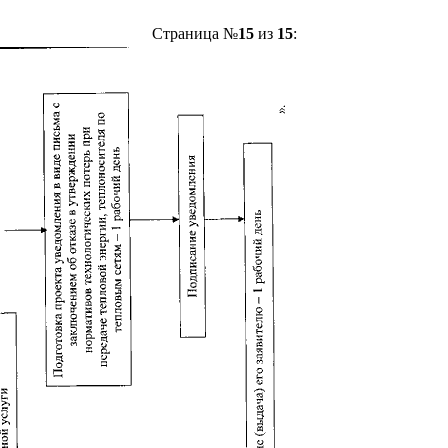
Страница №
15
из
15
: