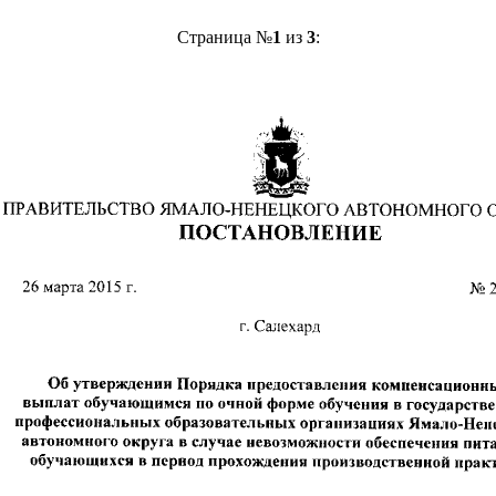
Страница №
1
из
3
: