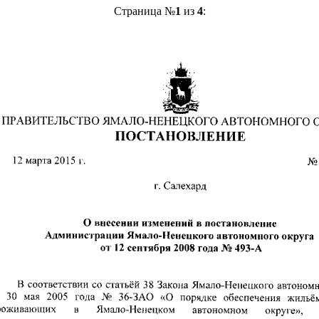
Страница №
1
из
4
: