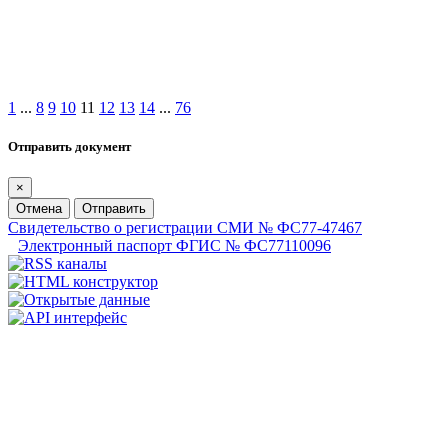
1
...
8
9
10
11
12
13
14
...
76
Отправить документ
×
Отмена
Отправить
Свидетельство о регистрации СМИ № ФС77-47467
Электронный паспорт ФГИС № ФС77110096