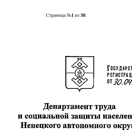
Страница №
1
из
30
: