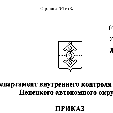
Страница №
1
из
3
: