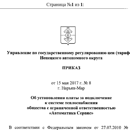
Страница №
1
из
1
: